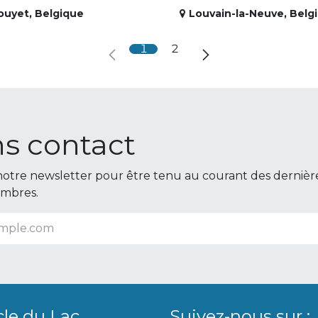
ouyet
,
Belgique
Louvain-la-Neuve
,
Belg
1
2
s contact
otre newsletter pour être tenu au courant des dernièr
embres.
cle du Lac
Suivez-nous sur :