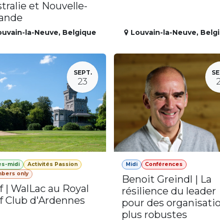
tralie et Nouvelle-
lande
ouvain-la-Neuve
,
Belgique
Louvain-la-Neuve
,
Belg
SEPT.
SE
23
ès-midi
Activités Passion
Midi
Conférences
bers only
Benoit Greindl | La
f | WalLac au Royal
résilience du leader
f Club d'Ardennes
pour des organisati
plus robustes