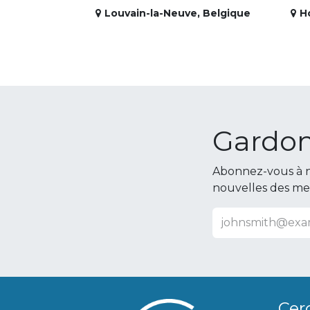
Louvain-la-Neuve
,
Belgique
H
Gardon
Abonnez-vous à n
nouvelles des m
Cer