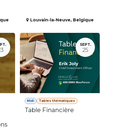
ique
Louvain-la-Neuve
,
Belgique
PT.
SEPT.
23
25
Midi
Tables thématiques
Table Financière
ons