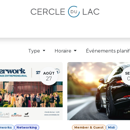
lités
Magazine
Devenir membre
Type
Horaire
Événements planif
AOÛT
SE
27
erworks
Networking
Member & Guest
Midi