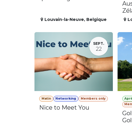
Aus
Zé
Louvain-la-Neuve
,
Belgique
L
SEPT.
22
Matin
Networking
Members only
Apr
Mem
Nice to Meet You
Gol
Gol