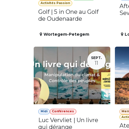
Activités Passion
Aft
Golf | 5 in One au Golf
Se
de Oudenaarde
Wortegem-Petegem
L
SEPT.
11
Midi
Conférences
Mem
Acti
Luc Vervliet | Un livre
Ate
qui dérange