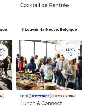
Cocktail de Rentrée
ique
Louvain-la-Neuve
,
Belgique
PT.
SEPT.
18
18
ly
Midi
Networking
Members only
Lunch & Connect