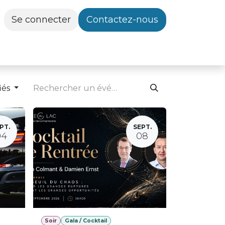
Se connecter
Contactez-nous
iés
PT.
SEPT.
04
08
Soir
Gala / Cocktail