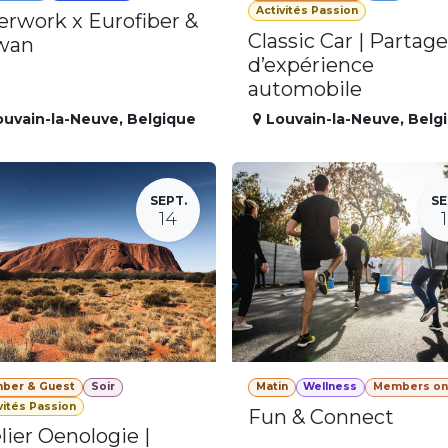
Activités Passion
erwork x Eurofiber &
Classic Car | Partage
wan
d’expérience
automobile
ouvain-la-Neuve
,
Belgique
Louvain-la-Neuve
,
Belg
SEPT.
SE
14
ber & Guest
Soir
Matin
Wellness
Members on
vités Passion
Fun & Connect
lier Oenologie |