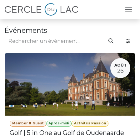
Se rendre au contenu
Événements
AOÛT
26
Member & Guest
Après-midi
Activités Passion
Golf | 5 in One au Golf de Oudenaarde