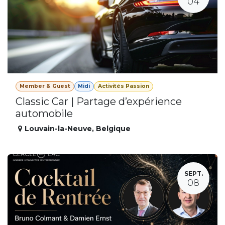
04
Member & Guest
Midi
Activités Passion
Classic Car | Partage d’expérience
automobile
Louvain-la-Neuve
,
Belgique
SEPT.
08