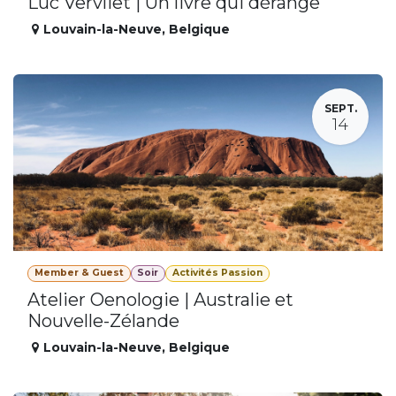
Luc Vervliet | Un livre qui dérange
Louvain-la-Neuve
,
Belgique
SEPT.
14
Member & Guest
Soir
Activités Passion
Atelier Oenologie | Australie et
Nouvelle-Zélande
Louvain-la-Neuve
,
Belgique