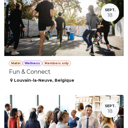
SEPT.
18
Matin
Wellness
Members only
Fun & Connect
Louvain-la-Neuve
,
Belgique
SEPT.
18