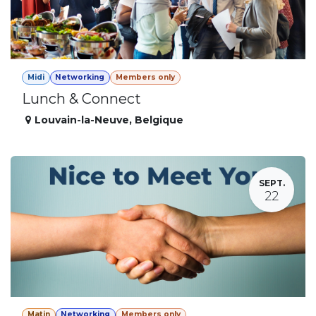
Midi
Networking
Members only
Lunch & Connect
Louvain-la-Neuve
,
Belgique
SEPT.
22
Matin
Networking
Members only