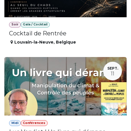
Soir
Gala / Cocktail
Cocktail de Rentrée
Louvain-la-Neuve
,
Belgique
SEPT.
11
Midi
Conférences