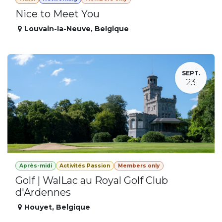
Nice to Meet You
Louvain-la-Neuve
,
Belgique
SEPT.
23
Après-midi
Activités Passion
Members only
Golf | WalLac au Royal Golf Club
d'Ardennes
Houyet
,
Belgique