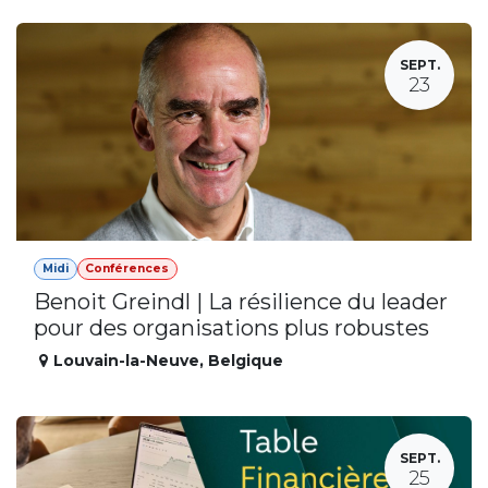
SEPT.
23
Midi
Conférences
Benoit Greindl | La résilience du leader
pour des organisations plus robustes
Louvain-la-Neuve
,
Belgique
SEPT.
25