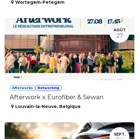
Wortegem-Petegem
AOÛT
27
Afterworks
Networking
Afterwork x Eurofiber & Sewan
Louvain-la-Neuve
,
Belgique
SEPT.