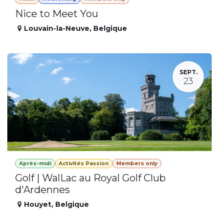
Nice to Meet You
Louvain-la-Neuve
,
Belgique
SEPT.
23
Après-midi
Activités Passion
Members only
Golf | WalLac au Royal Golf Club
d'Ardennes
Houyet
,
Belgique