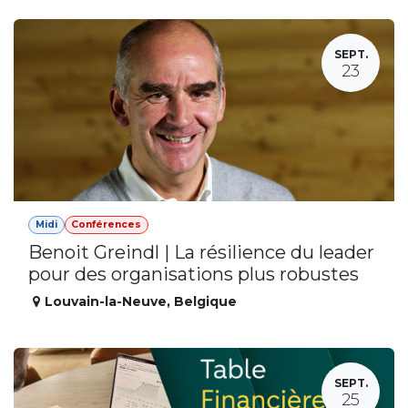
SEPT.
23
Midi
Conférences
Benoit Greindl | La résilience du leader
pour des organisations plus robustes
Louvain-la-Neuve
,
Belgique
SEPT.
25