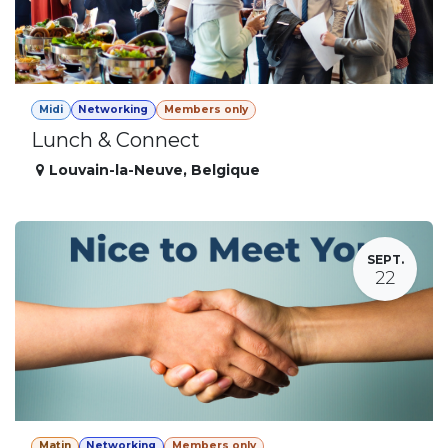
Midi
Networking
Members only
Lunch & Connect
Louvain-la-Neuve
,
Belgique
SEPT.
22
Matin
Networking
Members only