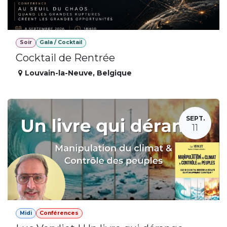
Soir
Gala / Cocktail
Cocktail de Rentrée
Louvain-la-Neuve
,
Belgique
SEPT.
11
Midi
Conférences