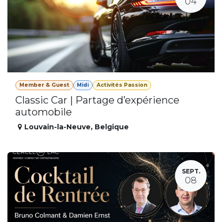
04
Member & Guest
Midi
Activités Passion
Classic Car | Partage d’expérience
automobile
Louvain-la-Neuve
,
Belgique
SEPT.
08