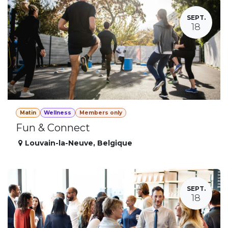
SEPT.
18
Matin
Wellness
Members only
Fun & Connect
Louvain-la-Neuve
,
Belgique
SEPT.
18