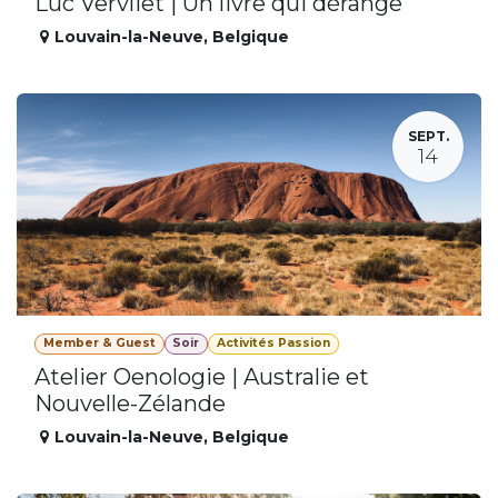
Luc Vervliet | Un livre qui dérange
Louvain-la-Neuve
,
Belgique
SEPT.
14
Member & Guest
Soir
Activités Passion
Atelier Oenologie | Australie et
Nouvelle-Zélande
Louvain-la-Neuve
,
Belgique