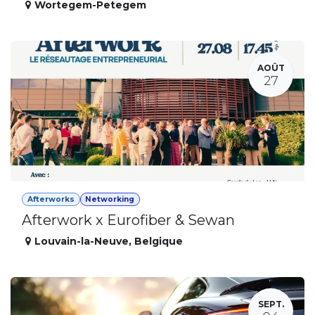
Wortegem-Petegem
AOÛT
27
Afterworks
Networking
Afterwork x Eurofiber & Sewan
Louvain-la-Neuve
,
Belgique
SEPT.