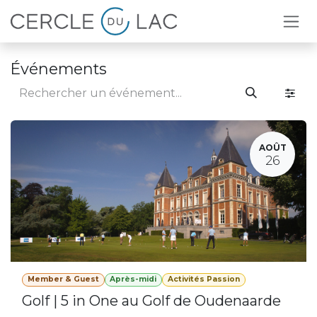
Se rendre au contenu
Événements
AOÛT
26
Member & Guest
Après-midi
Activités Passion
Golf | 5 in One au Golf de Oudenaarde