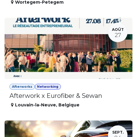
Wortegem-Petegem
AOÛT
27
Afterworks
Networking
Afterwork x Eurofiber & Sewan
Louvain-la-Neuve
,
Belgique
SEPT.