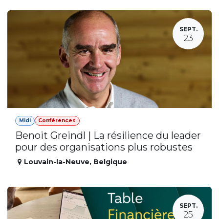
SEPT.
23
Midi
Conférences
Benoit Greindl | La résilience du leader
pour des organisations plus robustes
Louvain-la-Neuve
,
Belgique
SEPT.
25