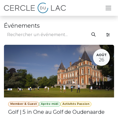
Se rendre au contenu
Événements
AOÛT
26
Member & Guest
Après-midi
Activités Passion
Golf | 5 in One au Golf de Oudenaarde