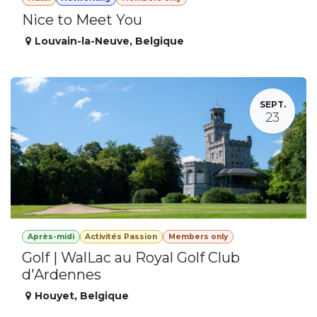
Nice to Meet You
Louvain-la-Neuve
,
Belgique
SEPT.
23
Après-midi
Activités Passion
Members only
Golf | WalLac au Royal Golf Club
d'Ardennes
Houyet
,
Belgique