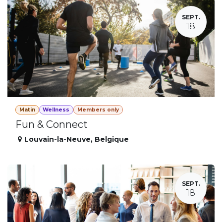
SEPT.
18
Matin
Wellness
Members only
Fun & Connect
Louvain-la-Neuve
,
Belgique
SEPT.
18