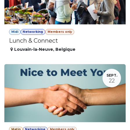
Midi
Networking
Members only
Lunch & Connect
Louvain-la-Neuve
,
Belgique
SEPT.
22
Matin
Networking
Members only