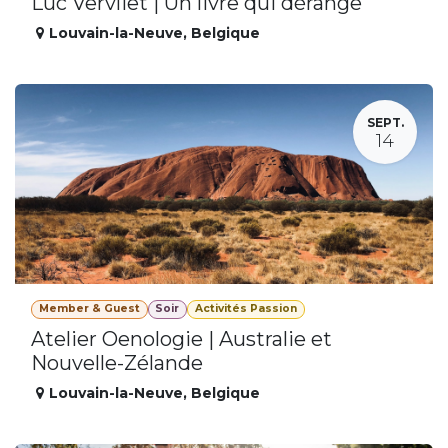
Luc Vervliet | Un livre qui dérange
Louvain-la-Neuve
,
Belgique
SEPT.
14
Member & Guest
Soir
Activités Passion
Atelier Oenologie | Australie et
Nouvelle-Zélande
Louvain-la-Neuve
,
Belgique