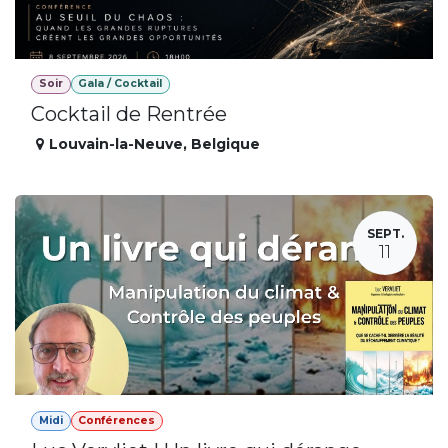
Soir
Gala / Cocktail
Cocktail de Rentrée
Louvain-la-Neuve
,
Belgique
SEPT.
11
Midi
Conférences