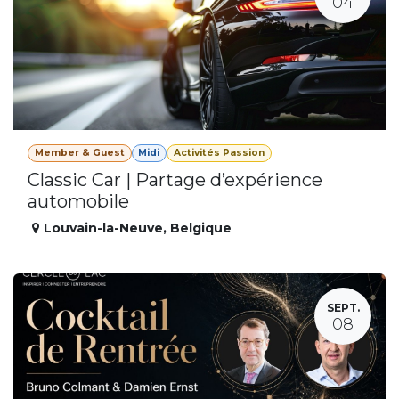
04
Member & Guest
Midi
Activités Passion
Classic Car | Partage d’expérience
automobile
Louvain-la-Neuve
,
Belgique
SEPT.
08