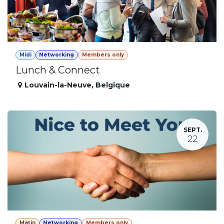
Midi
Networking
Members only
Lunch & Connect
Louvain-la-Neuve
,
Belgique
SEPT.
22
Matin
Networking
Members only