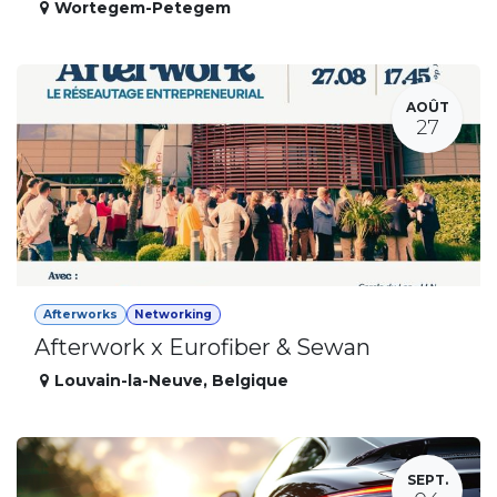
Wortegem-Petegem
AOÛT
27
Afterworks
Networking
Afterwork x Eurofiber & Sewan
Louvain-la-Neuve
,
Belgique
SEPT.