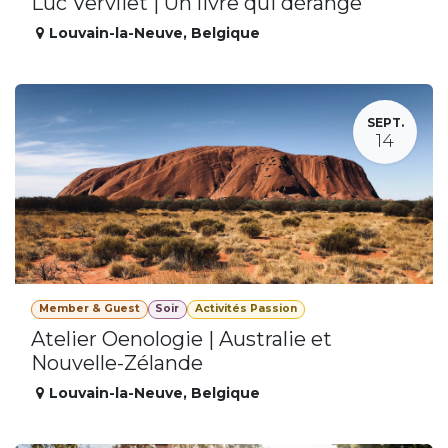
Luc Vervliet | Un livre qui dérange
Louvain-la-Neuve
,
Belgique
SEPT.
14
Member & Guest
Soir
Activités Passion
Atelier Oenologie | Australie et
Nouvelle-Zélande
Louvain-la-Neuve
,
Belgique