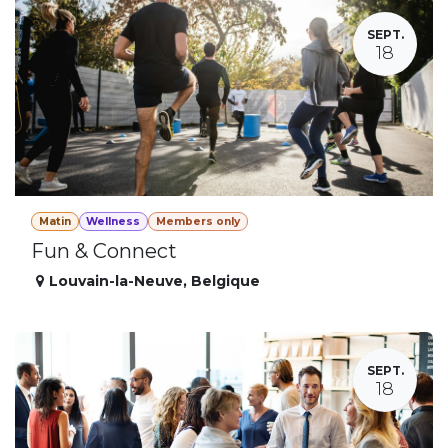
SEPT.
18
Matin
Wellness
Members only
Fun & Connect
Louvain-la-Neuve
,
Belgique
SEPT.
18