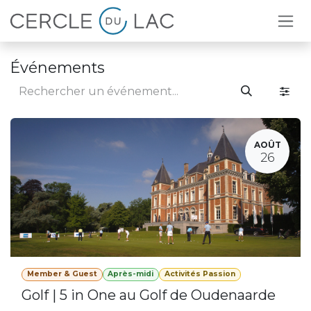
Se rendre au contenu
Événements
AOÛT
26
Member & Guest
Après-midi
Activités Passion
Golf | 5 in One au Golf de Oudenaarde