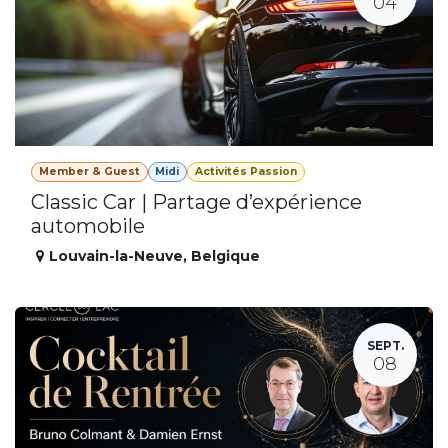
04
Member & Guest
Midi
Activités Passion
Classic Car | Partage d’expérience
automobile
Louvain-la-Neuve
,
Belgique
SEPT.
08