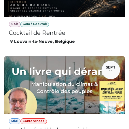
Soir
Gala / Cocktail
Cocktail de Rentrée
Louvain-la-Neuve
,
Belgique
SEPT.
11
Midi
Conférences