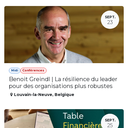
SEPT.
23
Midi
Conférences
Benoit Greindl | La résilience du leader
pour des organisations plus robustes
Louvain-la-Neuve
,
Belgique
SEPT.
25