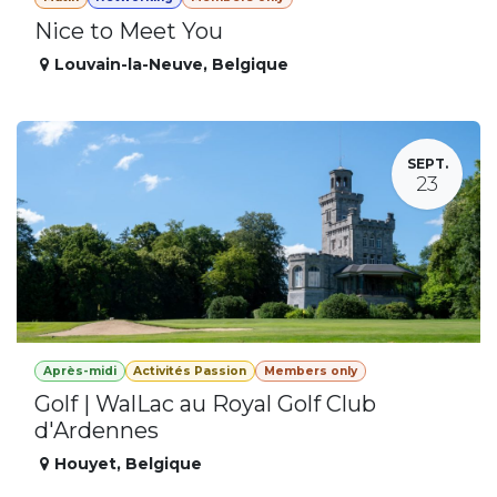
Nice to Meet You
Louvain-la-Neuve
,
Belgique
SEPT.
23
Après-midi
Activités Passion
Members only
Golf | WalLac au Royal Golf Club
d'Ardennes
Houyet
,
Belgique