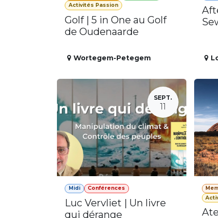
Activités Passion
Aft
Golf | 5 in One au Golf
Se
de Oudenaarde
Wortegem-Petegem
L
SEPT.
11
Midi
Conférences
Mem
Acti
Luc Vervliet | Un livre
Ate
qui dérange