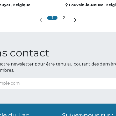
ouyet
,
Belgique
Louvain-la-Neuve
,
Belg
1
2
s contact
otre newsletter pour être tenu au courant des dernièr
embres.
cle du Lac
Suivez-nous sur :