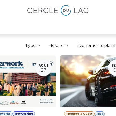
lités
Magazine
Devenir membre
Type
Horaire
Événements planif
AOÛT
SE
27
erworks
Networking
Member & Guest
Midi