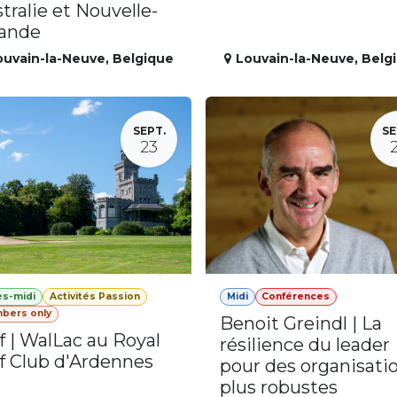
tralie et Nouvelle-
lande
ouvain-la-Neuve
,
Belgique
Louvain-la-Neuve
,
Belg
SEPT.
SE
23
ès-midi
Activités Passion
Midi
Conférences
bers only
Benoit Greindl | La
f | WalLac au Royal
résilience du leader
f Club d'Ardennes
pour des organisati
plus robustes