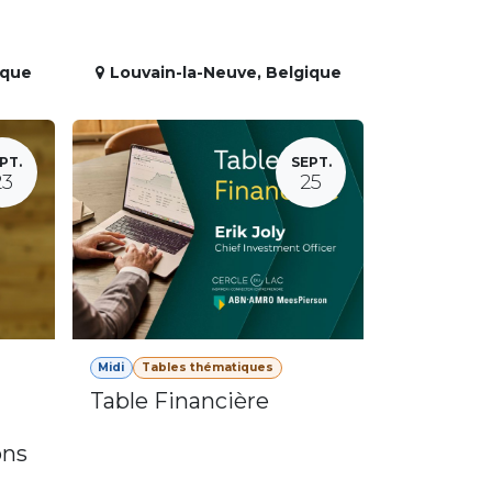
ique
Louvain-la-Neuve
,
Belgique
PT.
SEPT.
23
25
Midi
Tables thématiques
Table Financière
ons