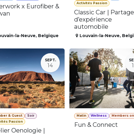
Activités Passion
erwork x Eurofiber &
Classic Car | Partage
wan
d’expérience
automobile
ouvain-la-Neuve
,
Belgique
Louvain-la-Neuve
,
Belg
SEPT.
SE
14
ber & Guest
Soir
Matin
Wellness
Members on
vités Passion
Fun & Connect
lier Oenologie |