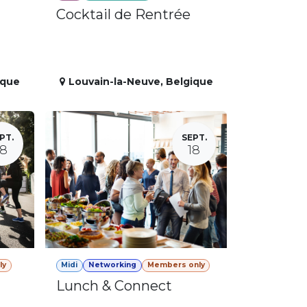
Cocktail de Rentrée
ique
Louvain-la-Neuve
,
Belgique
PT.
SEPT.
18
18
ly
Midi
Networking
Members only
Lunch & Connect