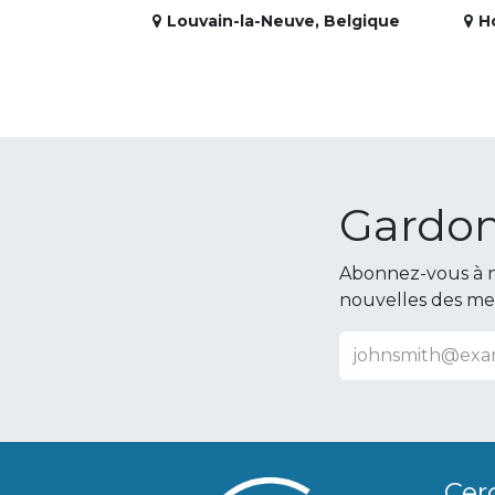
Louvain-la-Neuve
,
Belgique
H
Gardon
Abonnez-vous à n
nouvelles des m
Cer