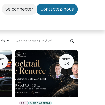
Se connecter
Contactez-nous
iés
PT.
SEPT.
04
08
Soir
Gala / Cocktail