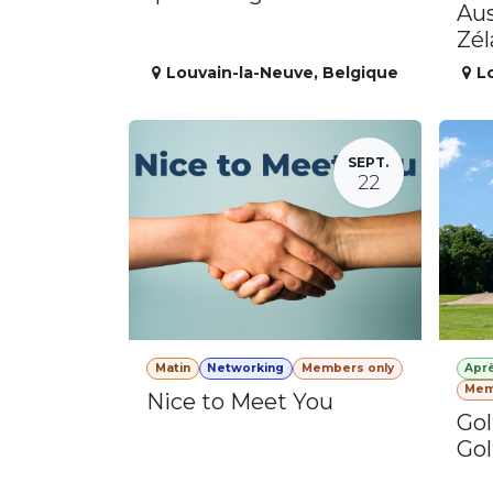
Aus
Zé
Louvain-la-Neuve
,
Belgique
L
SEPT.
22
Matin
Networking
Members only
Apr
Mem
Nice to Meet You
Gol
Gol