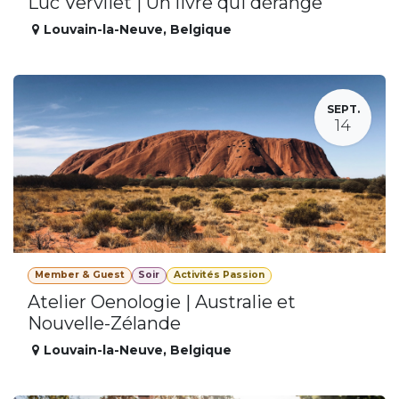
Luc Vervliet | Un livre qui dérange
Louvain-la-Neuve
,
Belgique
SEPT.
14
Member & Guest
Soir
Activités Passion
Atelier Oenologie | Australie et
Nouvelle-Zélande
Louvain-la-Neuve
,
Belgique