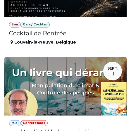
Soir
Gala / Cocktail
Cocktail de Rentrée
Louvain-la-Neuve
,
Belgique
SEPT.
11
Midi
Conférences