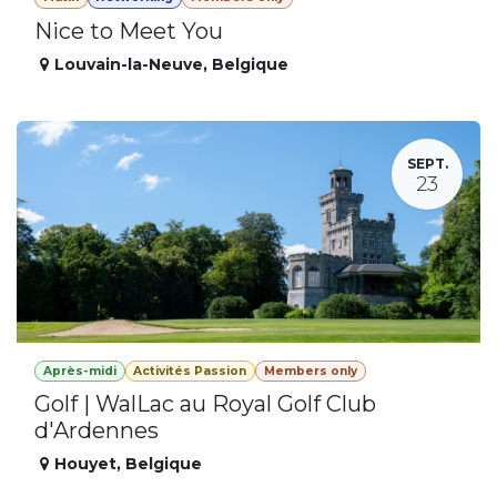
Nice to Meet You
Louvain-la-Neuve
,
Belgique
SEPT.
23
Après-midi
Activités Passion
Members only
Golf | WalLac au Royal Golf Club
d'Ardennes
Houyet
,
Belgique