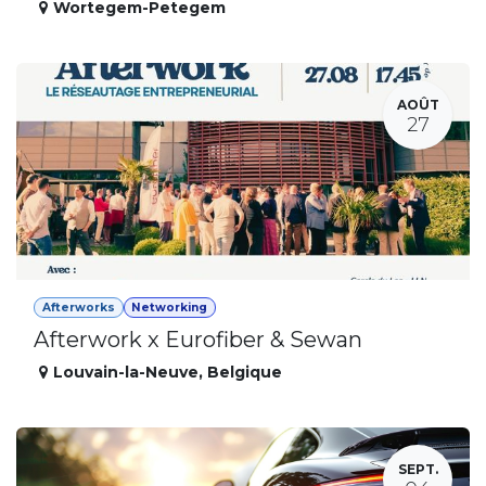
Wortegem-Petegem
AOÛT
27
Afterworks
Networking
Afterwork x Eurofiber & Sewan
Louvain-la-Neuve
,
Belgique
SEPT.