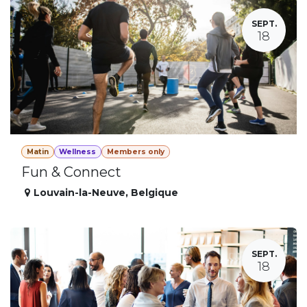
SEPT.
18
Matin
Wellness
Members only
Fun & Connect
Louvain-la-Neuve
,
Belgique
SEPT.
18