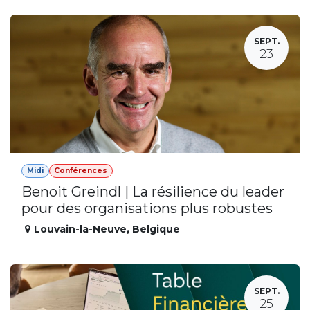
SEPT.
23
Midi
Conférences
Benoit Greindl | La résilience du leader
pour des organisations plus robustes
Louvain-la-Neuve
,
Belgique
SEPT.
25