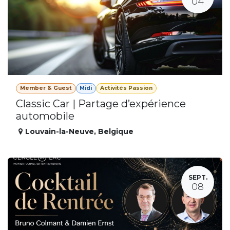
04
Member & Guest
Midi
Activités Passion
Classic Car | Partage d’expérience
automobile
Louvain-la-Neuve
,
Belgique
SEPT.
08