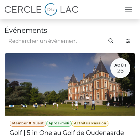
Se rendre au contenu
Événements
AOÛT
26
Member & Guest
Après-midi
Activités Passion
Golf | 5 in One au Golf de Oudenaarde