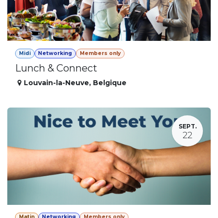
Midi
Networking
Members only
Lunch & Connect
Louvain-la-Neuve
,
Belgique
SEPT.
22
Matin
Networking
Members only