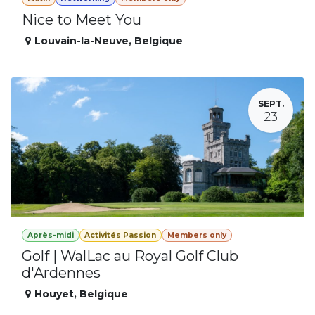
Nice to Meet You
Louvain-la-Neuve
,
Belgique
SEPT.
23
Après-midi
Activités Passion
Members only
Golf | WalLac au Royal Golf Club
d'Ardennes
Houyet
,
Belgique