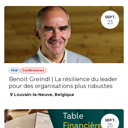
SEPT.
23
Midi
Conférences
Benoit Greindl | La résilience du leader
pour des organisations plus robustes
Louvain-la-Neuve
,
Belgique
SEPT.
25