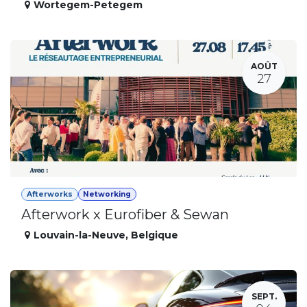
Wortegem-Petegem
AOÛT
27
Afterworks
Networking
Afterwork x Eurofiber & Sewan
Louvain-la-Neuve
,
Belgique
SEPT.