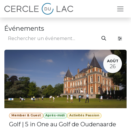
Se rendre au contenu
Événements
AOÛT
26
Member & Guest
Après-midi
Activités Passion
Golf | 5 in One au Golf de Oudenaarde