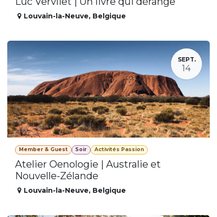
Luc Vervliet | Un livre qui dérange
Louvain-la-Neuve
,
Belgique
SEPT.
14
Member & Guest
Soir
Activités Passion
Atelier Oenologie | Australie et
Nouvelle-Zélande
Louvain-la-Neuve
,
Belgique