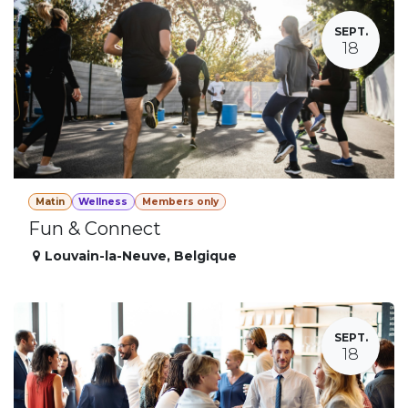
SEPT.
18
Matin
Wellness
Members only
Fun & Connect
Louvain-la-Neuve
,
Belgique
SEPT.
18