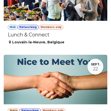
Midi
Networking
Members only
Lunch & Connect
Louvain-la-Neuve
,
Belgique
SEPT.
22
Matin
Networking
Members only