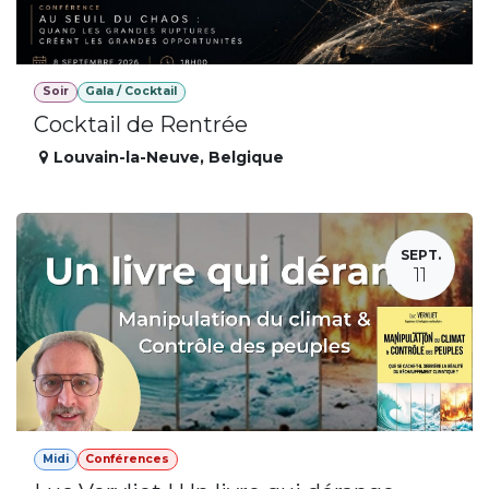
Soir
Gala / Cocktail
Cocktail de Rentrée
Louvain-la-Neuve
,
Belgique
SEPT.
11
Midi
Conférences