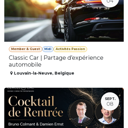
04
Member & Guest
Midi
Activités Passion
Classic Car | Partage d’expérience
automobile
Louvain-la-Neuve
,
Belgique
SEPT.
08