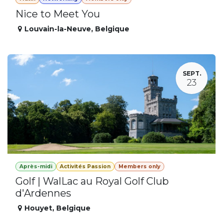
Nice to Meet You
Louvain-la-Neuve
,
Belgique
SEPT.
23
Après-midi
Activités Passion
Members only
Golf | WalLac au Royal Golf Club
d'Ardennes
Houyet
,
Belgique