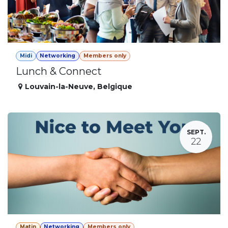
Midi
Networking
Members only
Lunch & Connect
Louvain-la-Neuve
,
Belgique
SEPT.
22
Matin
Networking
Members only