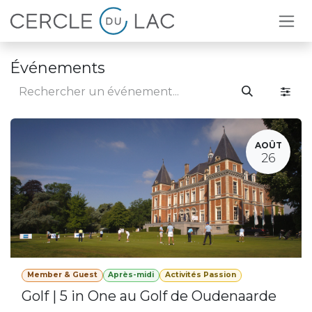
Se rendre au contenu
Événements
AOÛT
26
Member & Guest
Après-midi
Activités Passion
Golf | 5 in One au Golf de Oudenaarde