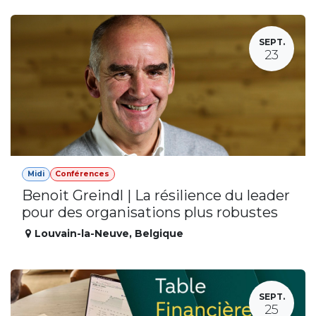
SEPT.
23
Midi
Conférences
Benoit Greindl | La résilience du leader
pour des organisations plus robustes
Louvain-la-Neuve
,
Belgique
SEPT.
25