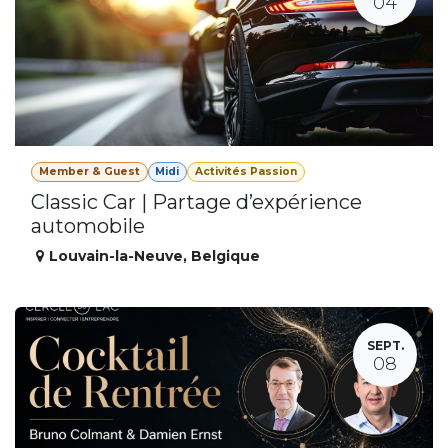
04
Member & Guest
Midi
Activités Passion
Classic Car | Partage d’expérience
automobile
Louvain-la-Neuve
,
Belgique
SEPT.
08