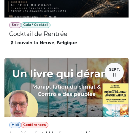
Soir
Gala / Cocktail
Cocktail de Rentrée
Louvain-la-Neuve
,
Belgique
SEPT.
11
Midi
Conférences