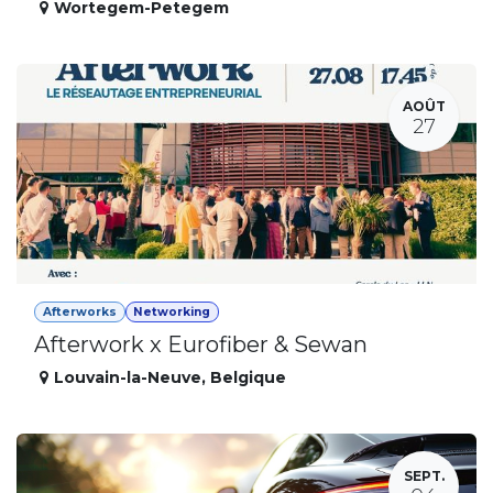
Wortegem-Petegem
AOÛT
27
Afterworks
Networking
Afterwork x Eurofiber & Sewan
Louvain-la-Neuve
,
Belgique
SEPT.