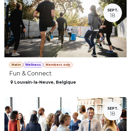
SEPT.
18
Matin
Wellness
Members only
Fun & Connect
Louvain-la-Neuve
,
Belgique
SEPT.
18