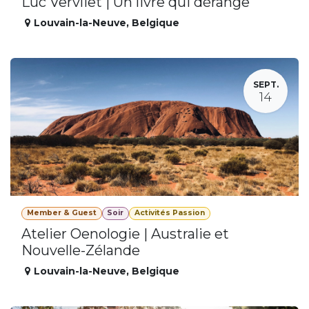
Luc Vervliet | Un livre qui dérange
Louvain-la-Neuve
,
Belgique
SEPT.
14
Member & Guest
Soir
Activités Passion
Atelier Oenologie | Australie et
Nouvelle-Zélande
Louvain-la-Neuve
,
Belgique