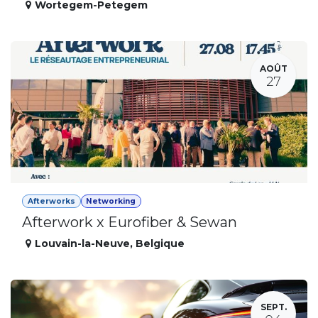
Wortegem-Petegem
AOÛT
27
Afterworks
Networking
Afterwork x Eurofiber & Sewan
Louvain-la-Neuve
,
Belgique
SEPT.