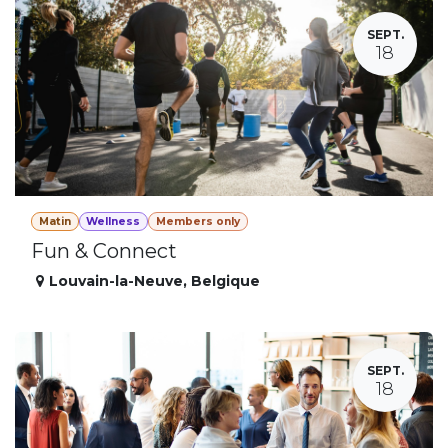
SEPT.
18
Matin
Wellness
Members only
Fun & Connect
Louvain-la-Neuve
,
Belgique
SEPT.
18