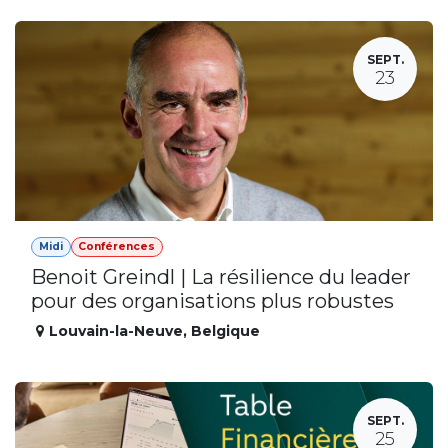
SEPT.
23
Midi
Conférences
Benoit Greindl | La résilience du leader
pour des organisations plus robustes
Louvain-la-Neuve
,
Belgique
SEPT.
25