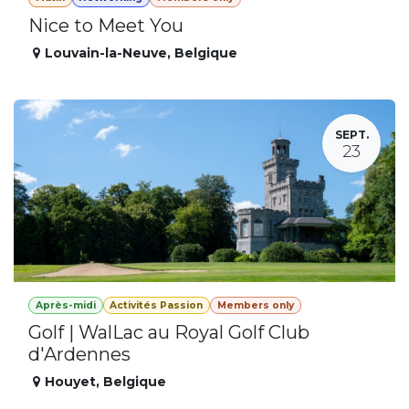
Nice to Meet You
Louvain-la-Neuve
,
Belgique
SEPT.
23
Après-midi
Activités Passion
Members only
Golf | WalLac au Royal Golf Club
d'Ardennes
Houyet
,
Belgique