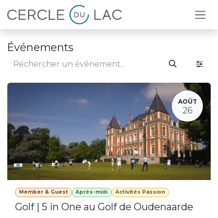
Se rendre au contenu
Événements
AOÛT
26
Member & Guest
Après-midi
Activités Passion
Golf | 5 in One au Golf de Oudenaarde