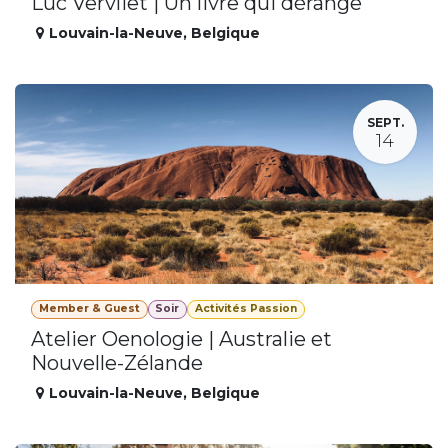
Luc Vervliet | Un livre qui dérange
Louvain-la-Neuve
,
Belgique
SEPT.
14
Member & Guest
Soir
Activités Passion
Atelier Oenologie | Australie et
Nouvelle-Zélande
Louvain-la-Neuve
,
Belgique