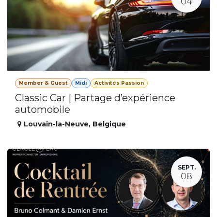
04
Member & Guest
Midi
Activités Passion
Classic Car | Partage d’expérience
automobile
Louvain-la-Neuve
,
Belgique
SEPT.
08