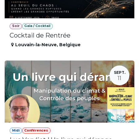
Soir
Gala / Cocktail
Cocktail de Rentrée
Louvain-la-Neuve
,
Belgique
SEPT.
11
Midi
Conférences