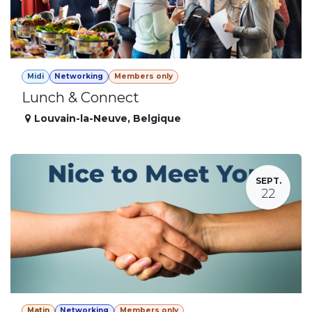
Midi
Networking
Members only
Lunch & Connect
Louvain-la-Neuve
,
Belgique
SEPT.
22
Matin
Networking
Members only