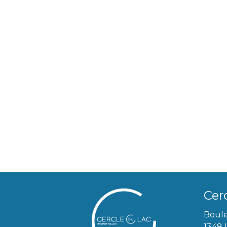
Cer
Boule
1348 