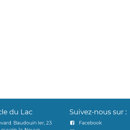
cle du Lac
Suivez-nous sur :
vard. Baudouin Ier, 23
Facebook
Louvain-la-Neuve