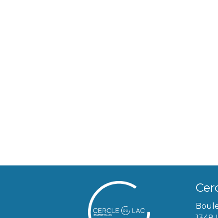
Cer
Boule
1348 