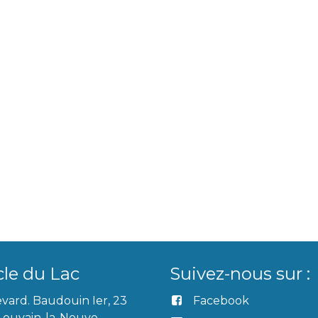
cle du Lac
Suivez-nous sur :
vard. Baudouin Ier, 23
Facebook
Louvain-la-Neuve