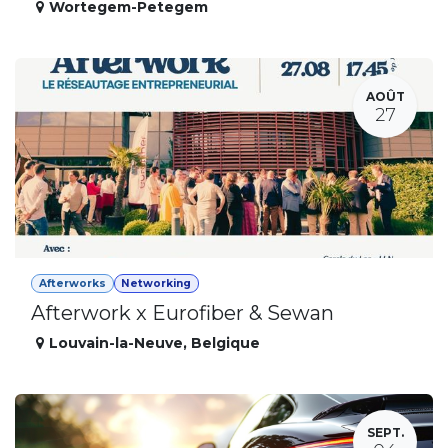
Wortegem-Petegem
AOÛT
27
Afterworks
Networking
Afterwork x Eurofiber & Sewan
Louvain-la-Neuve
,
Belgique
SEPT.