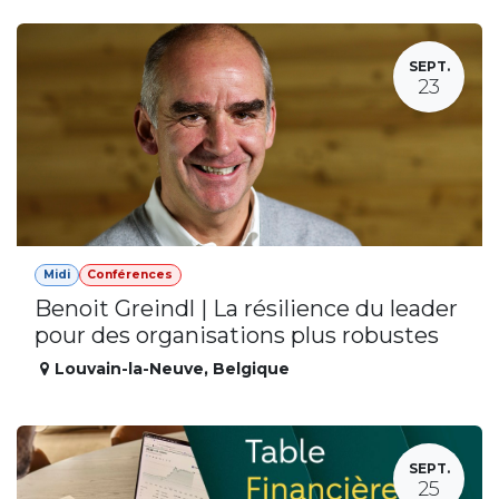
SEPT.
23
Midi
Conférences
Benoit Greindl | La résilience du leader
pour des organisations plus robustes
Louvain-la-Neuve
,
Belgique
SEPT.
25