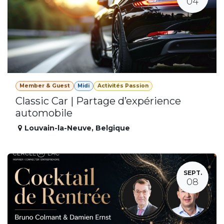
04
Member & Guest
Midi
Activités Passion
Classic Car | Partage d’expérience
automobile
Louvain-la-Neuve
,
Belgique
SEPT.
08