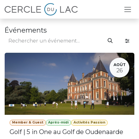
Se rendre au contenu
Événements
AOÛT
26
Member & Guest
Après-midi
Activités Passion
Golf | 5 in One au Golf de Oudenaarde