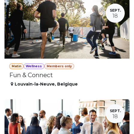
SEPT.
18
Matin
Wellness
Members only
Fun & Connect
Louvain-la-Neuve
,
Belgique
SEPT.
18