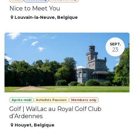
Nice to Meet You
Louvain-la-Neuve
,
Belgique
SEPT.
23
Après-midi
Activités Passion
Members only
Golf | WalLac au Royal Golf Club
d'Ardennes
Houyet
,
Belgique