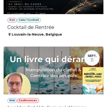
Soir
Gala / Cocktail
Cocktail de Rentrée
Louvain-la-Neuve
,
Belgique
SEPT.
11
Midi
Conférences