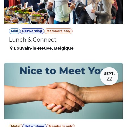
Midi
Networking
Members only
Lunch & Connect
Louvain-la-Neuve
,
Belgique
SEPT.
22
Matin
Networking
Members only