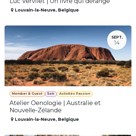
Luc Vervliet | Un livre qui dérange
Louvain-la-Neuve
,
Belgique
SEPT.
14
Member & Guest
Soir
Activités Passion
Atelier Oenologie | Australie et
Nouvelle-Zélande
Louvain-la-Neuve
,
Belgique