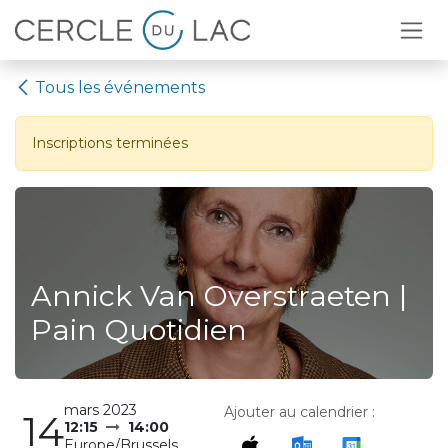
Se rendre au contenu
Tous les événements
Inscriptions terminées
Annick Van Overstraeten |
Pain Quotidien
mars 2023
Ajouter au calendrier :
14
12:15
14:00
Europe/Brussels