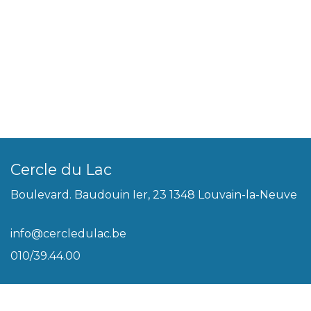
Cercle du Lac
Boulevard. Baudouin Ier, 23 1348 Louvain-la-Neuve
info@cercledulac.be
010/39.44.00
Légal