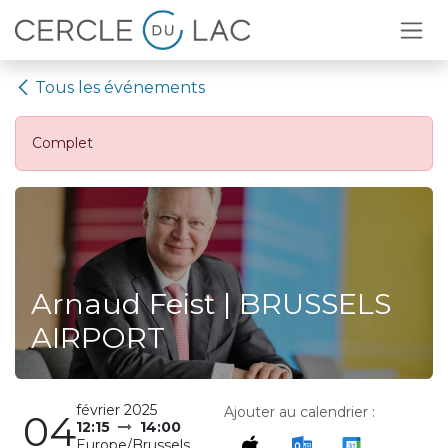
Se rendre au contenu
Tous les événements
Complet
Arnaud Feist | BRUSSELS
AIRPORT
février 2025
Ajouter au calendrier :
04
12:15
14:00
Europe/Brussels