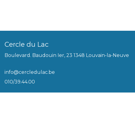
Cercle du Lac
Boulevard. Baudouin Ier, 23 1348 Louvain-la-Neuve
info@cercledulac.be
010/39.44.00
Légal
Conditions générales
Biscuits