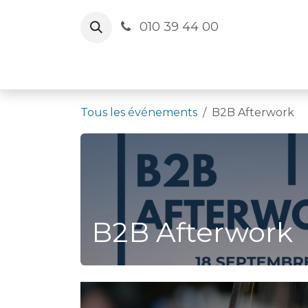
Se rendre au contenu
010 39 44 00
Le Cercle
Agenda
Salles
Actua
Tous les événements
B2B Afterwork
B2B Afterwork