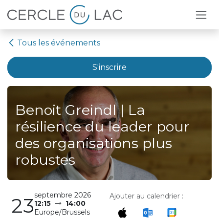
Se rendre au contenu
Tous les événements
S'inscrire
Benoit Greindl | La
résilience du leader pour
des organisations plus
robustes
septembre 2026
Ajouter au calendrier :
23
12:15
14:00
Europe/Brussels