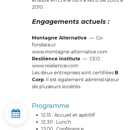
ensuite en Chine où il a vécu de 2005 à
2010.
Engagements actuels :
Montagne Alternative
— Co-
fondateur
www.montagne-alternative.com
Resilience Institute
— CEO
www.resiliencei.com
Les deux entreprises sont certifiées
B
Corp
. Il est également administrateur
de plusieurs sociétés.
Programme
12.15 : Accueil et apéritif
12.30 : Lunch
13.00 : Conférence