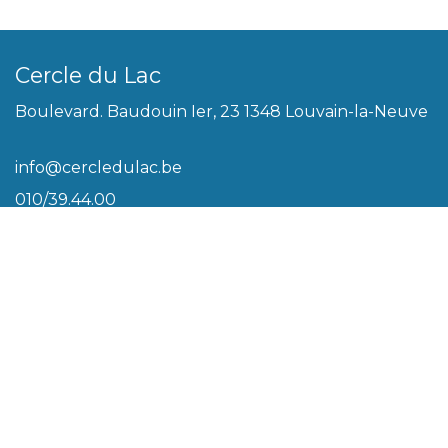
Cercle du Lac
Boulevard. Baudouin Ier, 23 1348 Louvain-la-Neuve
info@cercledulac.be
010/39.44.00
Légal
Conditions générales
Biscuits
Politique de vie privée
Plan du site