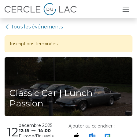
Se rendre au contenu
Tous les événements
Inscriptions terminées
Classic Car | Lunch
Passion
décembre 2025
Ajouter au calendrier :
12
12:15
14:00
Europe/Brussels