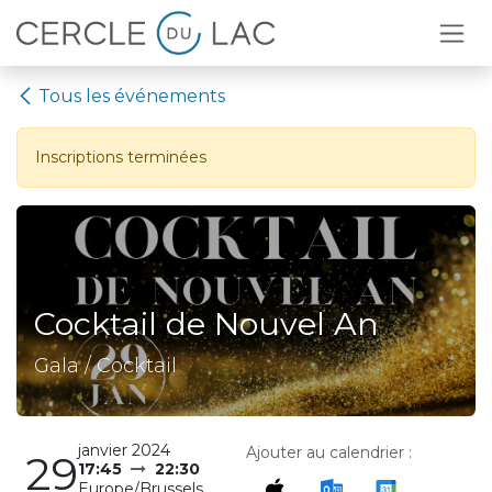
Se rendre au contenu
Tous les événements
Inscriptions terminées
Cocktail de Nouvel An
Gala / Cocktail
janvier 2024
Ajouter au calendrier :
29
17:45
22:30
Europe/Brussels