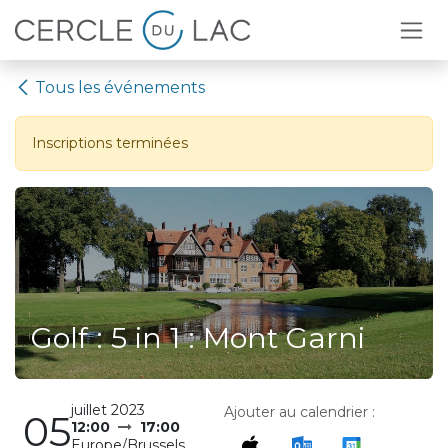
Se rendre au contenu
Tous les événements
Inscriptions terminées
Golf : 5 in 1 : Mont Garni
juillet 2023
Ajouter au calendrier :
05
12:00
17:00
Europe/Brussels