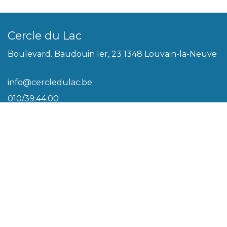
Cercle du Lac
Boulevard. Baudouin Ier, 23 1348 Louvain-la-Neuve
info@cercledulac.be
010/39.44.00
Légal
Conditions générales
Biscuits
Politique de vie privée
Plan du site