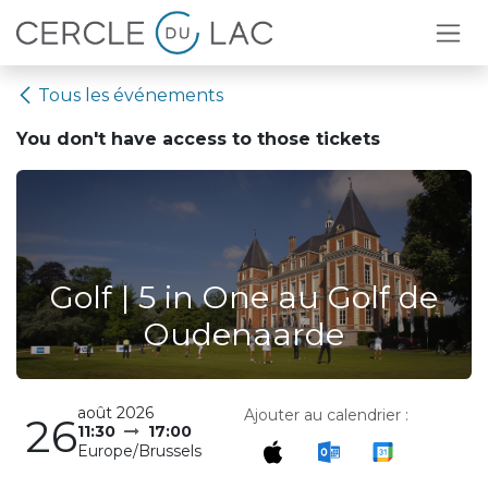
Se rendre au contenu
Tous les événements
You don't have access to
those tickets
Golf | 5 in One au Golf de
Oudenaarde
août 2026
Ajouter au calendrier :
26
11:30
17:00
Europe/Brussels