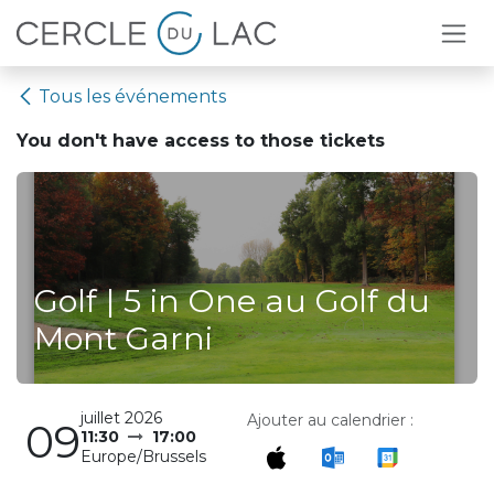
Se rendre au contenu
Tous les événements
You don't have access to
those tickets
Golf | 5 in One au Golf du
Mont Garni
juillet 2026
Ajouter au calendrier :
09
11:30
17:00
Europe/Brussels