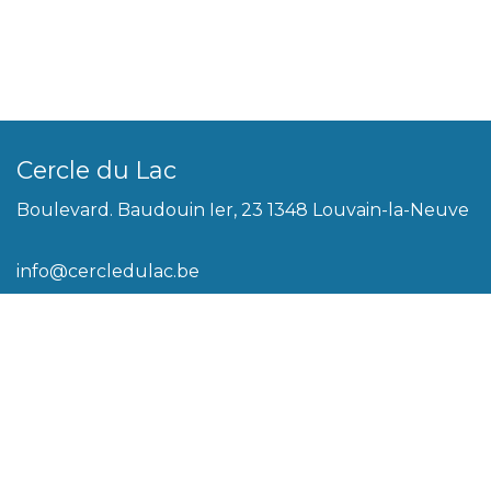
Cercle du Lac
Boulevard. Baudouin Ier, 23 1348 Louvain-la-Neuve
info@cercledulac.be
010/39.44.00
Légal
Conditions générales
Biscuits