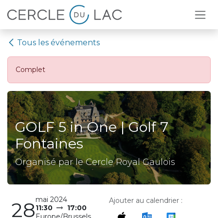
Se rendre au contenu
Tous les événements
Complet
GOLF 5 in One | Golf 7
Fontaines
Organisé par le Cercle Royal Gaulois
mai 2024
Ajouter au calendrier :
28
11:30
17:00
Europe/Brussels