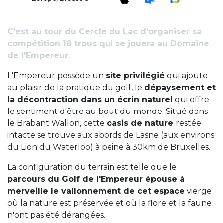
C'est au tour du Cercle du Lac d'organiser sa
compétition 18 trous qui se jouera au Domaine
de l'Empereur.
L'Empereur possède un
site privilégié
qui ajoute
au plaisir de la pratique du golf, le
dépaysement et
la décontraction dans un écrin naturel
qui offre
le sentiment d'être au bout du monde. Situé dans
le Brabant Wallon, cette
oasis de nature
restée
intacte se trouve aux abords de Lasne (aux environs
du Lion du Waterloo) à peine à 30km de Bruxelles.
La configuration du terrain est telle que le
parcours du Golf de l'Empereur épouse à
merveille le vallonnement de cet espace
vierge
où la nature est préservée et où la flore et la faune
n'ont pas été dérangées.