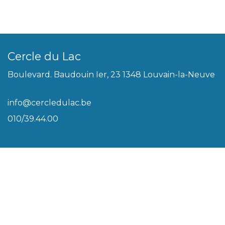
Cercle du Lac
Boulevard. Baudouin Ier, 23 1348 Louvain-la-Neuve
info@cercledulac.be
010/39.44.00
Légal
Conditions générales
Biscuits
Politique de vie privée
Plan du site