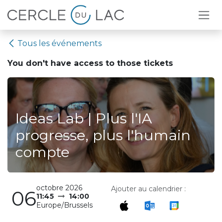
Se rendre au contenu
Tous les événements
You don't have access to
those tickets
Ideas Lab | Plus l'IA
progresse, plus l'humain
compte
octobre 2026
Ajouter au calendrier :
06
11:45
14:00
Europe/Brussels