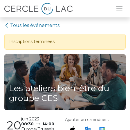
Se rendre au contenu
Tous les événements
Inscriptions terminées
Les ateliers bien-être du
groupe CESI
juin 2023
Ajouter au calendrier :
20
08:30
14:00
Europe/Brussels