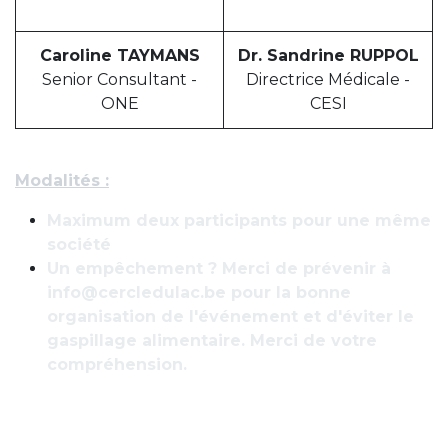
Caroline TAYMANS
Dr. Sandrine RUPPOL
Senior Consultant -
Directrice Médicale -
ONE
CESI
Modalités :
Maximum deux participants pour une même
société
Un empêchement ? Merci de prévenir à
info@cercledulac.be
pour la bonne
organisation de l'événement et d'éviter le
gaspillage alimentaire. Merci de votre
compréhension.