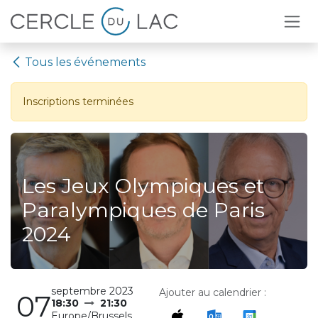
Se rendre au contenu
Tous les événements
Inscriptions terminées
Les Jeux Olympiques et
Paralympiques de Paris
2024
septembre 2023
Ajouter au calendrier :
07
18:30
21:30
Europe/Brussels