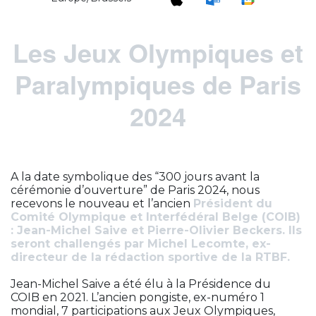
Les Jeux Olympiques et
Paralympiques de Paris
2024
A la date symbolique des “300 jours avant la
cérémonie d’ouverture” de Paris 2024, nous
recevons le nouveau et l’ancien
Président du
Comité Olympique et Interfédéral Belge (COIB)
: Jean-Michel Saive et Pierre-Olivier Beckers. Ils
seront challengés par Michel Lecomte, ex-
directeur de la rédaction sportive de la RTBF.
Jean-Michel Saive a été élu à la Présidence du
COIB en 2021. L’ancien pongiste, ex-numéro 1
mondial, 7 participations aux Jeux Olympiques,