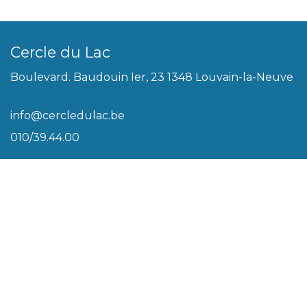
Cercle du Lac
Boulevard. Baudouin Ier, 23 1348 Louvain-la-Neuve
info@cercledulac.be
010/39.44.00
Légal
Conditions générales
Biscuits
Politique de vie privée
Plan du site