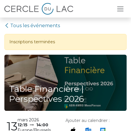
Se rendre au contenu
Tous les événements
Inscriptions terminées
Table Financière |
Perspectives 2026
mars 2026
Ajouter au calendrier :
13
12:15
14:00
Europe/Brussels