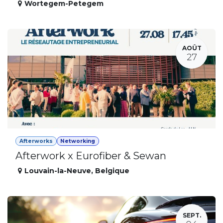
Wortegem-Petegem
AOÛT
27
Afterworks
Networking
Afterwork x Eurofiber & Sewan
Louvain-la-Neuve
,
Belgique
SEPT.