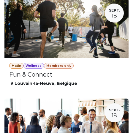
SEPT.
18
Matin
Wellness
Members only
Fun & Connect
Louvain-la-Neuve
,
Belgique
SEPT.
18