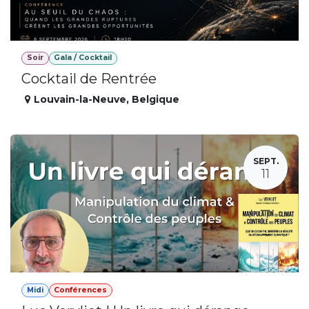
Soir
Gala / Cocktail
Cocktail de Rentrée
Louvain-la-Neuve
,
Belgique
SEPT.
11
Midi
Conférences