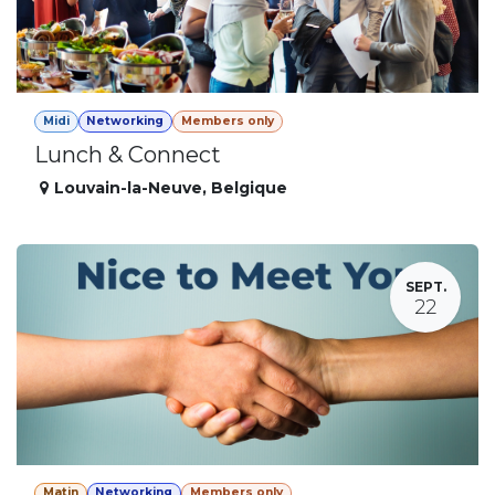
Midi
Networking
Members only
Lunch & Connect
Louvain-la-Neuve
,
Belgique
SEPT.
22
Matin
Networking
Members only