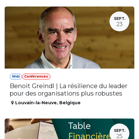
SEPT.
23
Midi
Conférences
Benoit Greindl | La résilience du leader
pour des organisations plus robustes
Louvain-la-Neuve
,
Belgique
SEPT.
25