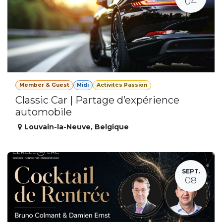
04
Member & Guest
Midi
Activités Passion
Classic Car | Partage d’expérience
automobile
Louvain-la-Neuve
,
Belgique
SEPT.
08