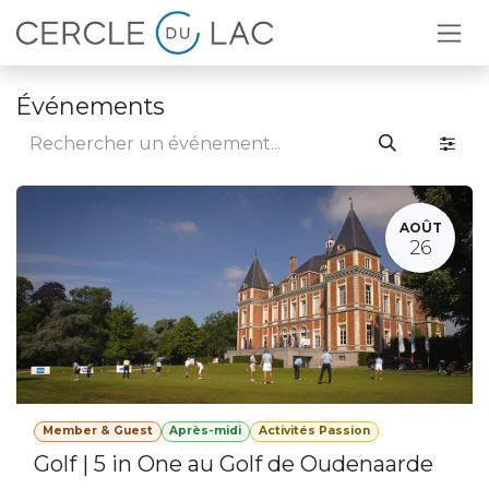
Se rendre au contenu
Événements
AOÛT
26
Member & Guest
Après-midi
Activités Passion
Golf | 5 in One au Golf de Oudenaarde