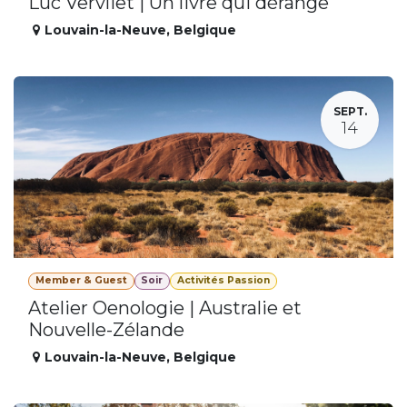
Luc Vervliet | Un livre qui dérange
Louvain-la-Neuve
,
Belgique
SEPT.
14
Member & Guest
Soir
Activités Passion
Atelier Oenologie | Australie et
Nouvelle-Zélande
Louvain-la-Neuve
,
Belgique