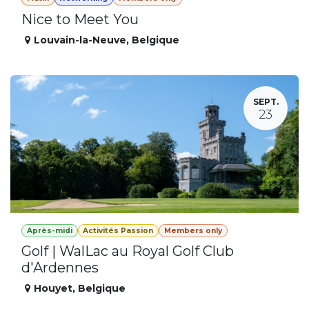
Nice to Meet You
Louvain-la-Neuve
,
Belgique
SEPT.
23
Après-midi
Activités Passion
Members only
Golf | WalLac au Royal Golf Club
d'Ardennes
Houyet
,
Belgique