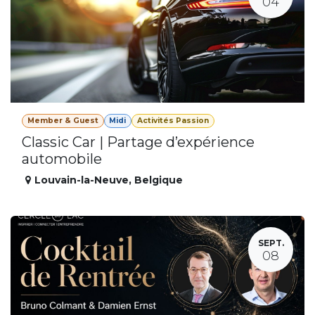
04
Member & Guest
Midi
Activités Passion
Classic Car | Partage d’expérience
automobile
Louvain-la-Neuve
,
Belgique
SEPT.
08