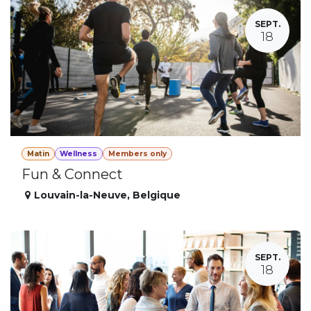
SEPT.
18
Matin
Wellness
Members only
Fun & Connect
Louvain-la-Neuve
,
Belgique
SEPT.
18