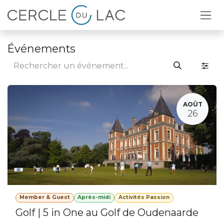
Se rendre au contenu
Événements
AOÛT
26
Member & Guest
Après-midi
Activités Passion
Golf | 5 in One au Golf de Oudenaarde