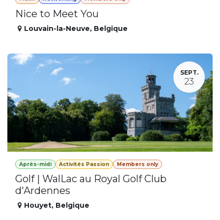
Nice to Meet You
Louvain-la-Neuve
,
Belgique
SEPT.
23
Après-midi
Activités Passion
Members only
Golf | WalLac au Royal Golf Club
d'Ardennes
Houyet
,
Belgique