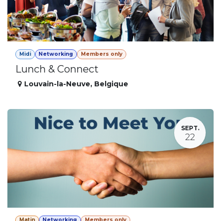
Midi
Networking
Members only
Lunch & Connect
Louvain-la-Neuve
,
Belgique
SEPT.
22
Matin
Networking
Members only