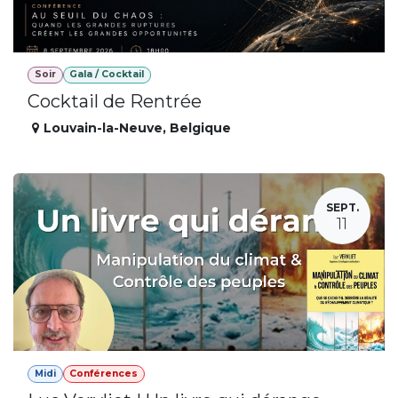
Soir
Gala / Cocktail
Cocktail de Rentrée
Louvain-la-Neuve
,
Belgique
SEPT.
11
Midi
Conférences