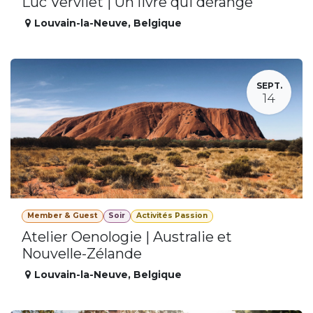
Luc Vervliet | Un livre qui dérange
Louvain-la-Neuve
,
Belgique
SEPT.
14
Member & Guest
Soir
Activités Passion
Atelier Oenologie | Australie et
Nouvelle-Zélande
Louvain-la-Neuve
,
Belgique