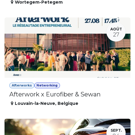
Wortegem-Petegem
AOÛT
27
Afterworks
Networking
Afterwork x Eurofiber & Sewan
Louvain-la-Neuve
,
Belgique
SEPT.