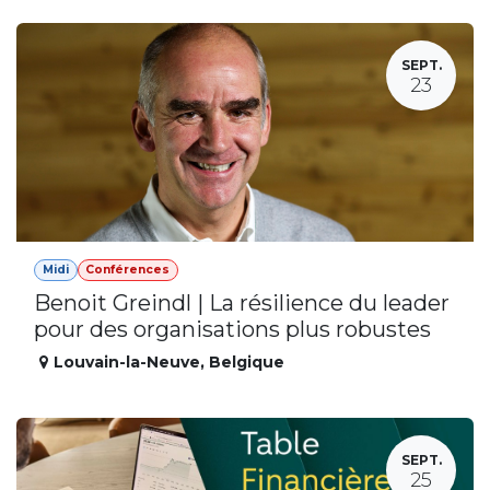
SEPT.
23
Midi
Conférences
Benoit Greindl | La résilience du leader
pour des organisations plus robustes
Louvain-la-Neuve
,
Belgique
SEPT.
25