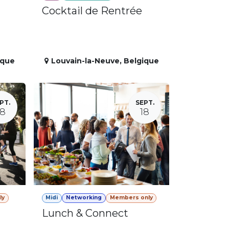
Cocktail de Rentrée
ique
Louvain-la-Neuve
,
Belgique
PT.
SEPT.
18
18
ly
Midi
Networking
Members only
Lunch & Connect