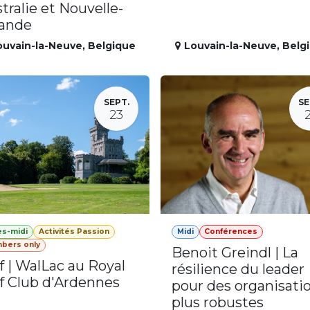
tralie et Nouvelle-
lande
ouvain-la-Neuve
,
Belgique
Louvain-la-Neuve
,
Belg
SEPT.
SE
23
ès-midi
Activités Passion
Midi
Conférences
bers only
Benoit Greindl | La
f | WalLac au Royal
résilience du leader
f Club d'Ardennes
pour des organisati
plus robustes