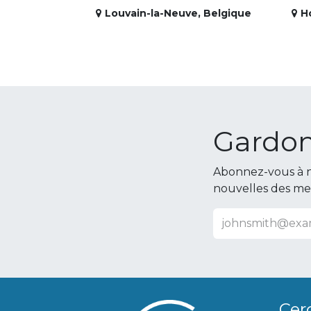
Louvain-la-Neuve
,
Belgique
H
Gardon
Abonnez-vous à n
nouvelles des m
Cer