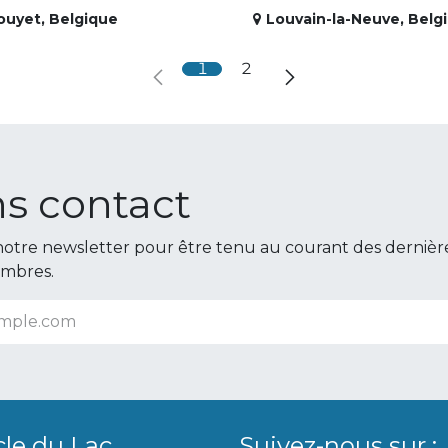
ouyet
,
Belgique
Louvain-la-Neuve
,
Belg
1
2
s contact
otre newsletter pour être tenu au courant des dernièr
embres.
cle du Lac
Suivez-nous sur :