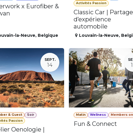
Activités Passion
erwork x Eurofiber &
Classic Car | Partage
wan
d’expérience
automobile
ouvain-la-Neuve
,
Belgique
Louvain-la-Neuve
,
Belg
SEPT.
SE
14
ber & Guest
Soir
Matin
Wellness
Members on
vités Passion
Fun & Connect
lier Oenologie |