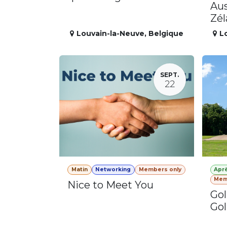
Aus
Zé
Louvain-la-Neuve
,
Belgique
L
SEPT.
22
Matin
Networking
Members only
Apr
Mem
Nice to Meet You
Gol
Gol