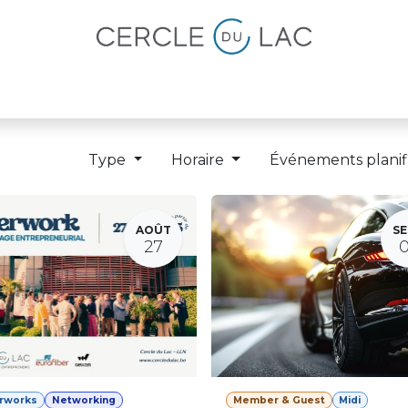
lités
Magazine
Devenir membre
Type
Horaire
Événements planif
AOÛT
SE
27
erworks
Networking
Member & Guest
Midi