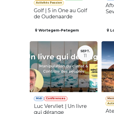
Activités Passion
Aft
Golf | 5 in One au Golf
Se
de Oudenaarde
Wortegem-Petegem
L
SEPT.
11
Midi
Conférences
Mem
Acti
Luc Vervliet | Un livre
Ate
qui dérange