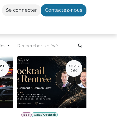
Se connecter
Contactez-nous
iés
PT.
SEPT.
04
08
Soir
Gala / Cocktail