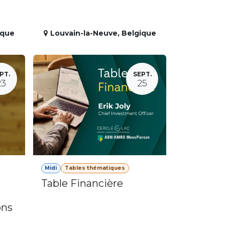
ique
Louvain-la-Neuve
,
Belgique
PT.
SEPT.
23
25
Midi
Tables thématiques
Table Financière
ons