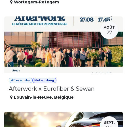
Wortegem-Petegem
AOÛT
27
Afterworks
Networking
Afterwork x Eurofiber & Sewan
Louvain-la-Neuve
,
Belgique
SEPT.