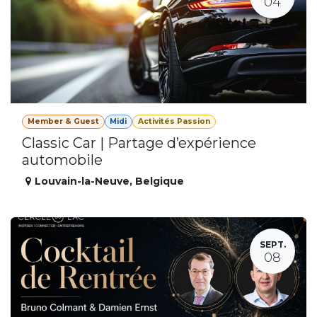
04
Member & Guest
Midi
Activités Passion
Classic Car | Partage d’expérience
automobile
Louvain-la-Neuve
,
Belgique
SEPT.
08