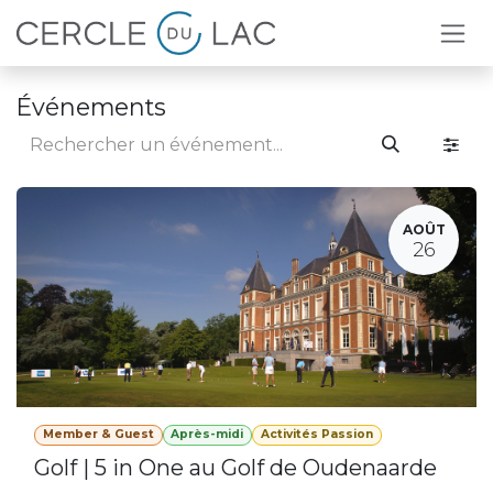
Se rendre au contenu
Événements
AOÛT
26
Member & Guest
Après-midi
Activités Passion
Golf | 5 in One au Golf de Oudenaarde