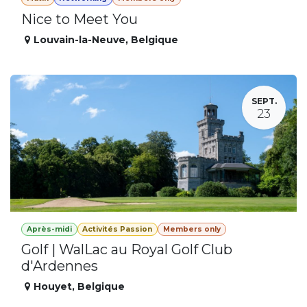
Nice to Meet You
Louvain-la-Neuve
,
Belgique
SEPT.
23
Après-midi
Activités Passion
Members only
Golf | WalLac au Royal Golf Club
d'Ardennes
Houyet
,
Belgique