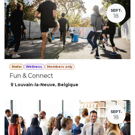
SEPT.
18
Matin
Wellness
Members only
Fun & Connect
Louvain-la-Neuve
,
Belgique
SEPT.
18