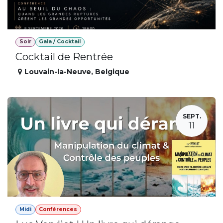
Soir
Gala / Cocktail
Cocktail de Rentrée
Louvain-la-Neuve
,
Belgique
SEPT.
11
Midi
Conférences