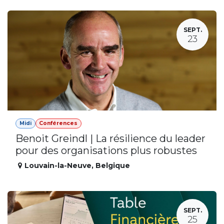
SEPT.
23
Midi
Conférences
Benoit Greindl | La résilience du leader
pour des organisations plus robustes
Louvain-la-Neuve
,
Belgique
SEPT.
25