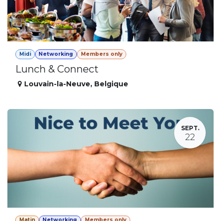
Midi
Networking
Members only
Lunch & Connect
Louvain-la-Neuve
,
Belgique
SEPT.
22
Matin
Networking
Members only