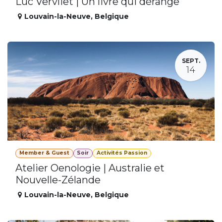
Luc Vervliet | Un livre qui dérange
Louvain-la-Neuve
,
Belgique
SEPT.
14
Member & Guest
Soir
Activités Passion
Atelier Oenologie | Australie et
Nouvelle-Zélande
Louvain-la-Neuve
,
Belgique