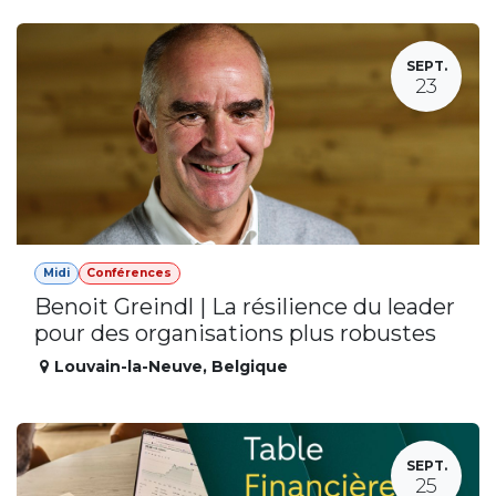
SEPT.
23
Midi
Conférences
Benoit Greindl | La résilience du leader
pour des organisations plus robustes
Louvain-la-Neuve
,
Belgique
SEPT.
25