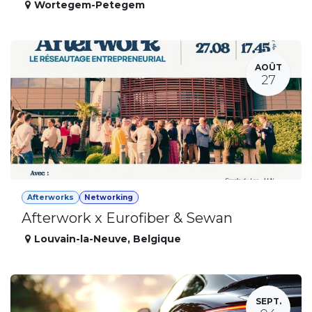
Wortegem-Petegem
AOÛT
27
Afterworks
Networking
Afterwork x Eurofiber & Sewan
Louvain-la-Neuve
,
Belgique
SEPT.