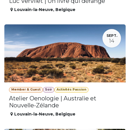
Luc Vervliet | Un livre qui dérange
Louvain-la-Neuve
,
Belgique
SEPT.
14
Member & Guest
Soir
Activités Passion
Atelier Oenologie | Australie et
Nouvelle-Zélande
Louvain-la-Neuve
,
Belgique