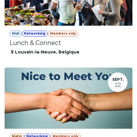
Midi
Networking
Members only
Lunch & Connect
Louvain-la-Neuve
,
Belgique
SEPT.
22
Matin
Networking
Members only