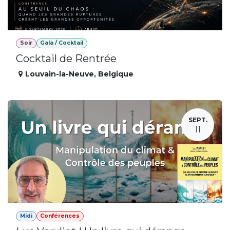
Soir
Gala / Cocktail
Cocktail de Rentrée
Louvain-la-Neuve
,
Belgique
SEPT.
11
Midi
Conférences