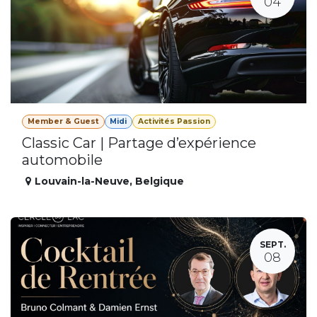
04
Member & Guest
Midi
Activités Passion
Classic Car | Partage d’expérience
automobile
Louvain-la-Neuve
,
Belgique
SEPT.
08