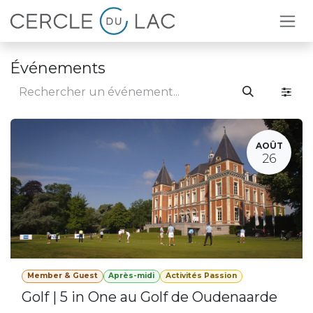
Se rendre au contenu
Événements
AOÛT
26
Member & Guest
Après-midi
Activités Passion
Golf | 5 in One au Golf de Oudenaarde