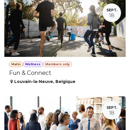
SEPT.
18
Matin
Wellness
Members only
Fun & Connect
Louvain-la-Neuve
,
Belgique
SEPT.
18