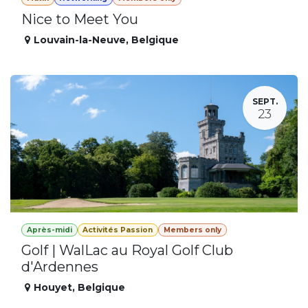
Nice to Meet You
Louvain-la-Neuve
,
Belgique
SEPT.
23
Après-midi
Activités Passion
Members only
Golf | WalLac au Royal Golf Club
d'Ardennes
Houyet
,
Belgique