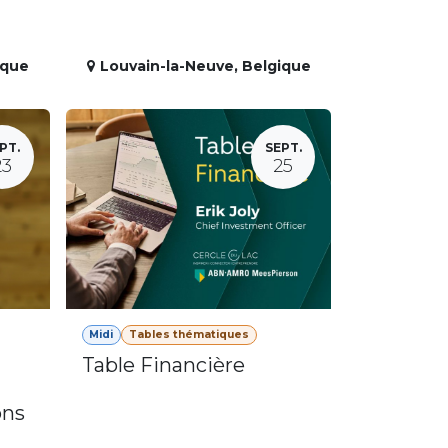
ique
Louvain-la-Neuve
,
Belgique
PT.
SEPT.
23
25
Midi
Tables thématiques
Table Financière
ons