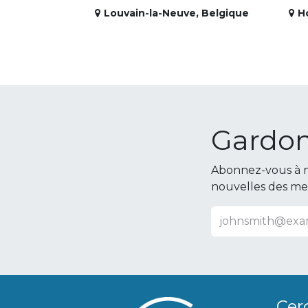
Louvain-la-Neuve
,
Belgique
H
Gardon
Abonnez-vous à n
nouvelles des m
Cer