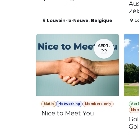
Aus
Zé
Louvain-la-Neuve
,
Belgique
L
SEPT.
22
Matin
Networking
Members only
Apr
Mem
Nice to Meet You
Gol
Gol