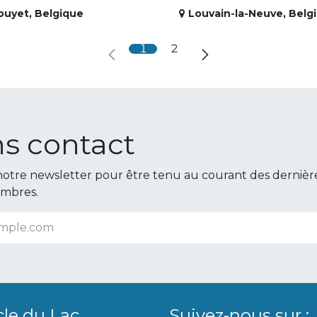
ouyet
,
Belgique
Louvain-la-Neuve
,
Belg
1
2
s contact
otre newsletter pour être tenu au courant des dernièr
embres.
cle du Lac
Suivez-nous sur :