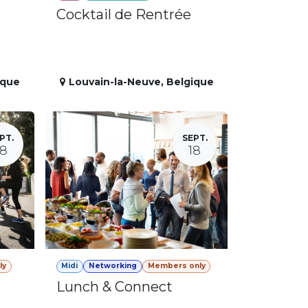
Cocktail de Rentrée
ique
Louvain-la-Neuve
,
Belgique
PT.
SEPT.
18
18
ly
Midi
Networking
Members only
Lunch & Connect