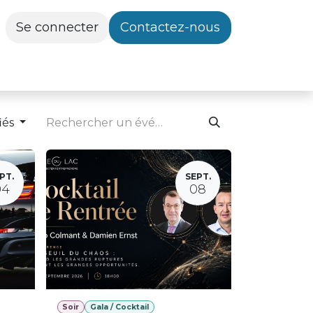
Se connecter
Contactez-nous
iés
PT.
SEPT.
04
08
Soir
Gala / Cocktail