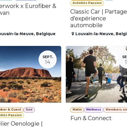
Activités Passion
erwork x Eurofiber &
Classic Car | Partage
wan
d’expérience
automobile
ouvain-la-Neuve
,
Belgique
Louvain-la-Neuve
,
Belg
SEPT.
SE
14
ber & Guest
Soir
Matin
Wellness
Members on
vités Passion
Fun & Connect
lier Oenologie |