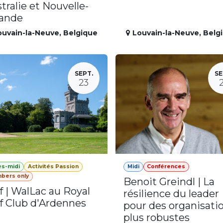
tralie et Nouvelle-
lande
ouvain-la-Neuve
,
Belgique
Louvain-la-Neuve
,
Belg
SEPT.
SE
23
ès-midi
Activités Passion
Midi
Conférences
bers only
Benoit Greindl | La
f | WalLac au Royal
résilience du leader
f Club d'Ardennes
pour des organisati
plus robustes