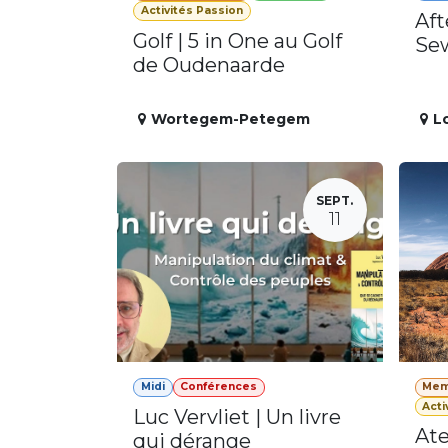
Activités Passion
Aft
Golf | 5 in One au Golf
Se
de Oudenaarde
Wortegem-Petegem
L
SEPT.
11
Midi
Conférences
Mem
Acti
Luc Vervliet | Un livre
Ate
qui dérange