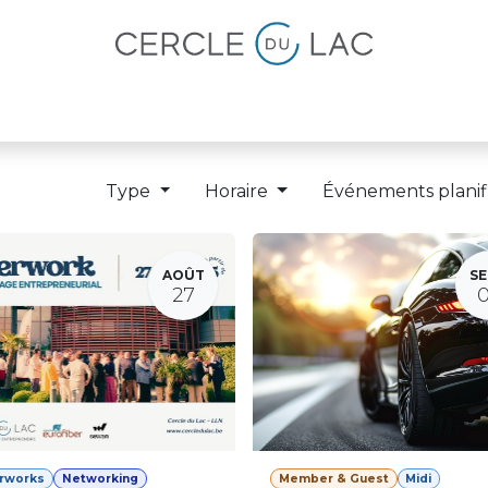
lités
Magazine
Devenir membre
Type
Horaire
Événements planif
AOÛT
SE
27
erworks
Networking
Member & Guest
Midi