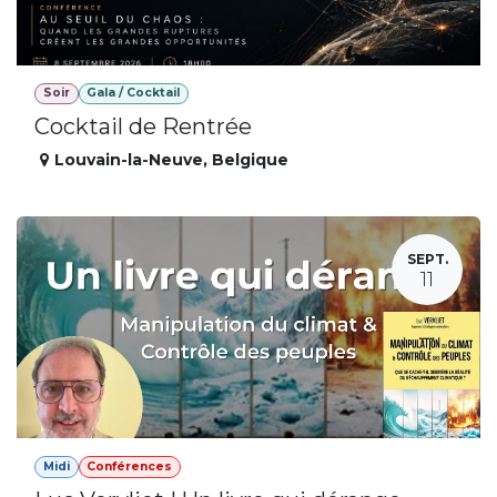
Soir
Gala / Cocktail
Cocktail de Rentrée
Louvain-la-Neuve
,
Belgique
SEPT.
11
Midi
Conférences