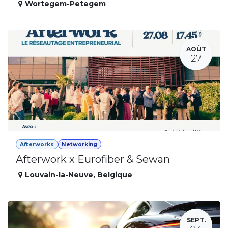
Wortegem-Petegem
AOÛT
27
Afterworks
Networking
Afterwork x Eurofiber & Sewan
Louvain-la-Neuve
,
Belgique
SEPT.