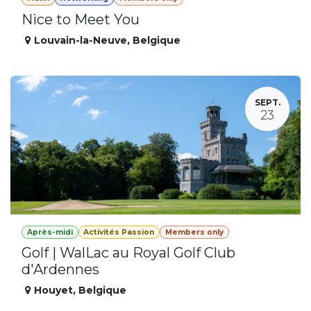
Nice to Meet You
Louvain-la-Neuve
,
Belgique
SEPT.
23
Après-midi
Activités Passion
Members only
Golf | WalLac au Royal Golf Club
d'Ardennes
Houyet
,
Belgique