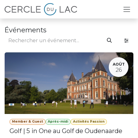
Se rendre au contenu
Événements
AOÛT
26
Member & Guest
Après-midi
Activités Passion
Golf | 5 in One au Golf de Oudenaarde