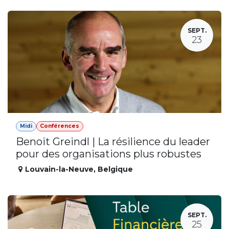
SEPT.
23
Midi
Conférences
Benoit Greindl | La résilience du leader
pour des organisations plus robustes
Louvain-la-Neuve
,
Belgique
SEPT.
25