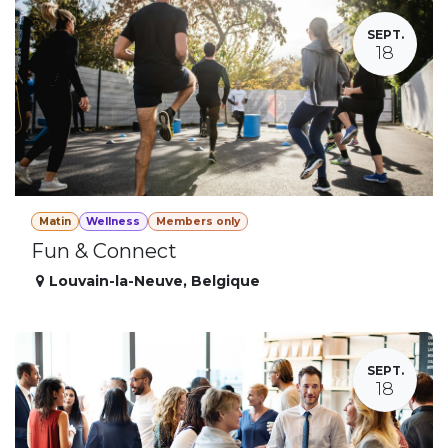
SEPT.
18
Matin
Wellness
Members only
Fun & Connect
Louvain-la-Neuve
,
Belgique
SEPT.
18