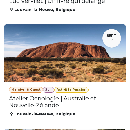
Luc Vervliet | Un livre qui dérange
Louvain-la-Neuve
,
Belgique
SEPT.
14
Member & Guest
Soir
Activités Passion
Atelier Oenologie | Australie et
Nouvelle-Zélande
Louvain-la-Neuve
,
Belgique