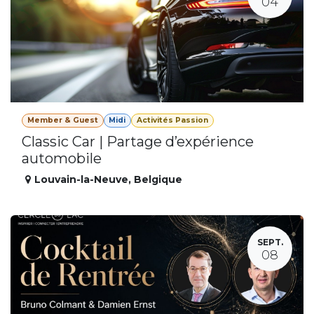
04
Member & Guest
Midi
Activités Passion
Classic Car | Partage d’expérience
automobile
Louvain-la-Neuve
,
Belgique
SEPT.
08