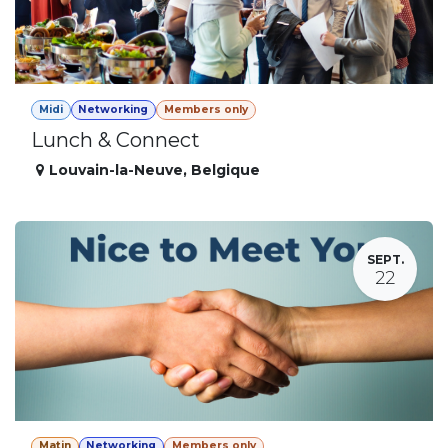
Midi
Networking
Members only
Lunch & Connect
Louvain-la-Neuve
,
Belgique
SEPT.
22
Matin
Networking
Members only