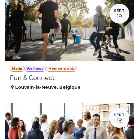
SEPT.
18
Matin
Wellness
Members only
Fun & Connect
Louvain-la-Neuve
,
Belgique
SEPT.
18