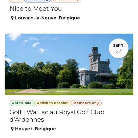
Nice to Meet You
Louvain-la-Neuve
,
Belgique
SEPT.
23
Après-midi
Activités Passion
Members only
Golf | WalLac au Royal Golf Club
d'Ardennes
Houyet
,
Belgique