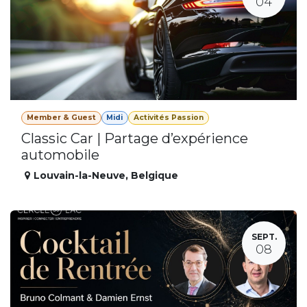
04
Member & Guest
Midi
Activités Passion
Classic Car | Partage d’expérience
automobile
Louvain-la-Neuve
,
Belgique
SEPT.
08