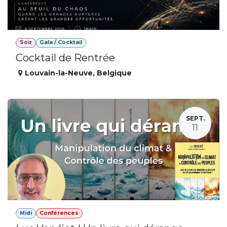
Soir
Gala / Cocktail
Cocktail de Rentrée
Louvain-la-Neuve
,
Belgique
SEPT.
11
Midi
Conférences