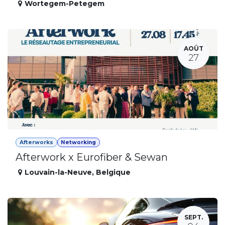
Wortegem-Petegem
AOÛT
27
Afterworks
Networking
Afterwork x Eurofiber & Sewan
Louvain-la-Neuve
,
Belgique
SEPT.