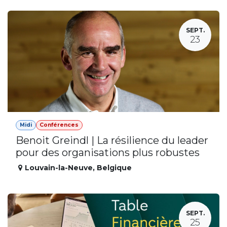
SEPT.
23
Midi
Conférences
Benoit Greindl | La résilience du leader
pour des organisations plus robustes
Louvain-la-Neuve
,
Belgique
SEPT.
25