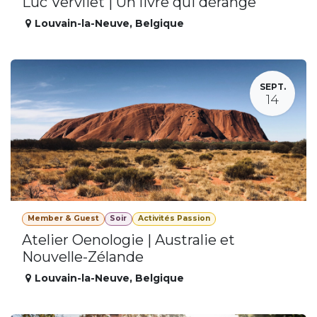
Luc Vervliet | Un livre qui dérange
Louvain-la-Neuve
,
Belgique
SEPT.
14
Member & Guest
Soir
Activités Passion
Atelier Oenologie | Australie et
Nouvelle-Zélande
Louvain-la-Neuve
,
Belgique