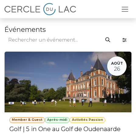
Se rendre au contenu
Événements
AOÛT
26
Member & Guest
Après-midi
Activités Passion
Golf | 5 in One au Golf de Oudenaarde