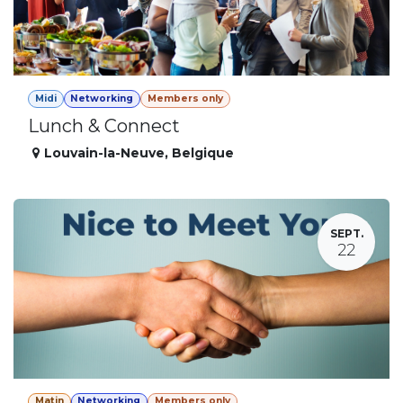
Midi
Networking
Members only
Lunch & Connect
Louvain-la-Neuve
,
Belgique
SEPT.
22
Matin
Networking
Members only