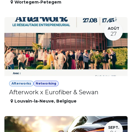
Wortegem-Petegem
AOÛT
27
Afterworks
Networking
Afterwork x Eurofiber & Sewan
Louvain-la-Neuve
,
Belgique
SEPT.