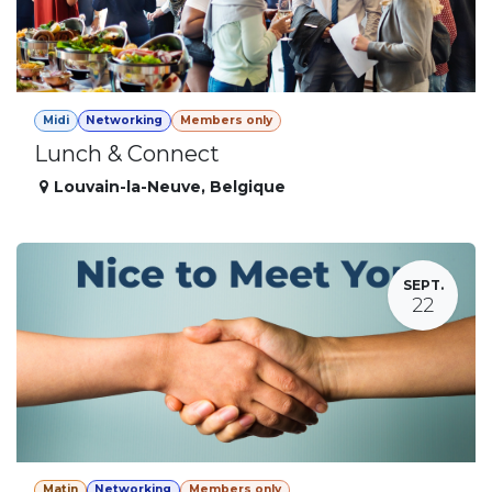
Midi
Networking
Members only
Lunch & Connect
Louvain-la-Neuve
,
Belgique
SEPT.
22
Matin
Networking
Members only