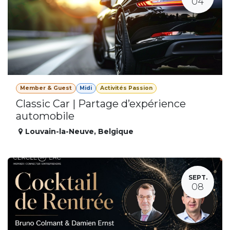
04
Member & Guest
Midi
Activités Passion
Classic Car | Partage d’expérience
automobile
Louvain-la-Neuve
,
Belgique
SEPT.
08