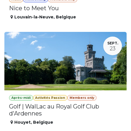
Nice to Meet You
Louvain-la-Neuve
,
Belgique
SEPT.
23
Après-midi
Activités Passion
Members only
Golf | WalLac au Royal Golf Club
d'Ardennes
Houyet
,
Belgique