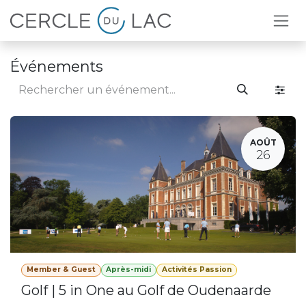
Se rendre au contenu
Événements
AOÛT
26
Member & Guest
Après-midi
Activités Passion
Golf | 5 in One au Golf de Oudenaarde