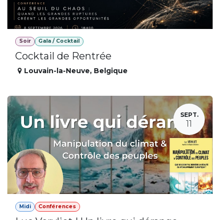
Soir
Gala / Cocktail
Cocktail de Rentrée
Louvain-la-Neuve
,
Belgique
SEPT.
11
Midi
Conférences