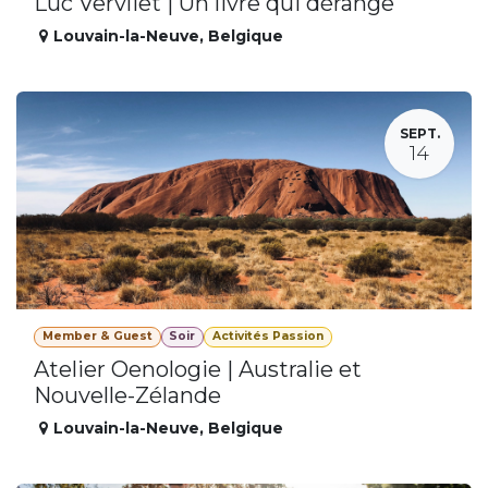
Luc Vervliet | Un livre qui dérange
Louvain-la-Neuve
,
Belgique
SEPT.
14
Member & Guest
Soir
Activités Passion
Atelier Oenologie | Australie et
Nouvelle-Zélande
Louvain-la-Neuve
,
Belgique