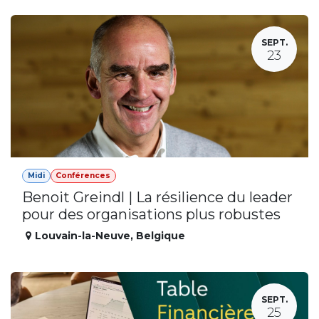
SEPT.
23
Midi
Conférences
Benoit Greindl | La résilience du leader
pour des organisations plus robustes
Louvain-la-Neuve
,
Belgique
SEPT.
25