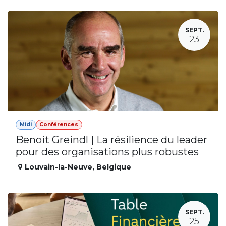
SEPT.
23
Midi
Conférences
Benoit Greindl | La résilience du leader
pour des organisations plus robustes
Louvain-la-Neuve
,
Belgique
SEPT.
25