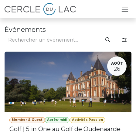
Se rendre au contenu
Événements
AOÛT
26
Member & Guest
Après-midi
Activités Passion
Golf | 5 in One au Golf de Oudenaarde