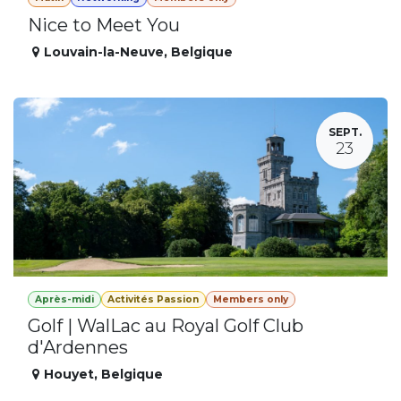
Nice to Meet You
Louvain-la-Neuve
,
Belgique
SEPT.
23
Après-midi
Activités Passion
Members only
Golf | WalLac au Royal Golf Club
d'Ardennes
Houyet
,
Belgique