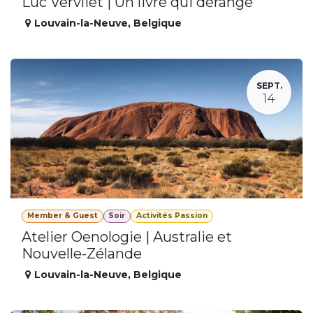
Luc Vervliet | Un livre qui dérange
Louvain-la-Neuve
,
Belgique
SEPT.
14
Member & Guest
Soir
Activités Passion
Atelier Oenologie | Australie et
Nouvelle-Zélande
Louvain-la-Neuve
,
Belgique