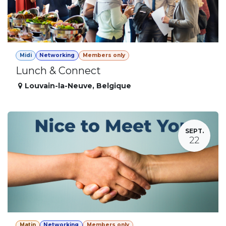
Midi
Networking
Members only
Lunch & Connect
Louvain-la-Neuve
,
Belgique
SEPT.
22
Matin
Networking
Members only