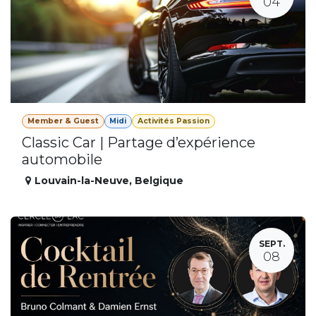
04
Member & Guest
Midi
Activités Passion
Classic Car | Partage d’expérience
automobile
Louvain-la-Neuve
,
Belgique
SEPT.
08