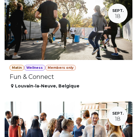
SEPT.
18
Matin
Wellness
Members only
Fun & Connect
Louvain-la-Neuve
,
Belgique
SEPT.
18