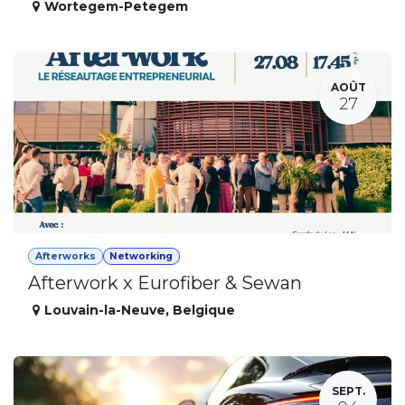
Wortegem-Petegem
AOÛT
27
Afterworks
Networking
Afterwork x Eurofiber & Sewan
Louvain-la-Neuve
,
Belgique
SEPT.