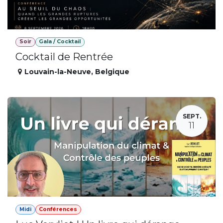
Soir
Gala / Cocktail
Cocktail de Rentrée
Louvain-la-Neuve
,
Belgique
SEPT.
11
Midi
Conférences