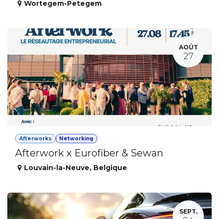
Wortegem-Petegem
AOÛT
27
Afterworks
Networking
Afterwork x Eurofiber & Sewan
Louvain-la-Neuve
,
Belgique
SEPT.