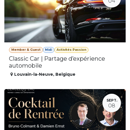
04
Member & Guest
Midi
Activités Passion
Classic Car | Partage d’expérience
automobile
Louvain-la-Neuve
,
Belgique
SEPT.
08