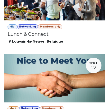
Midi
Networking
Members only
Lunch & Connect
Louvain-la-Neuve
,
Belgique
SEPT.
22
Matin
Networking
Members only