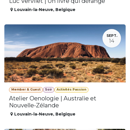
Luc Vervliet | Un livre qui dérange
Louvain-la-Neuve
,
Belgique
SEPT.
14
Member & Guest
Soir
Activités Passion
Atelier Oenologie | Australie et
Nouvelle-Zélande
Louvain-la-Neuve
,
Belgique