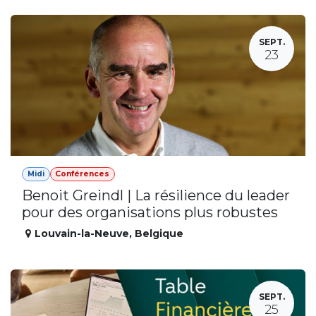
SEPT.
23
Midi
Conférences
Benoit Greindl | La résilience du leader
pour des organisations plus robustes
Louvain-la-Neuve
,
Belgique
SEPT.
25