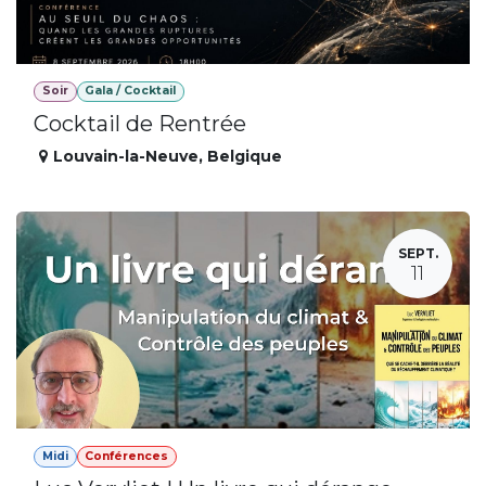
Soir
Gala / Cocktail
Cocktail de Rentrée
Louvain-la-Neuve
,
Belgique
SEPT.
11
Midi
Conférences