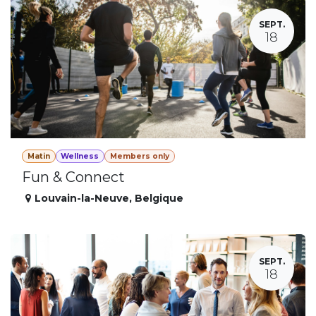
SEPT.
18
Matin
Wellness
Members only
Fun & Connect
Louvain-la-Neuve
,
Belgique
SEPT.
18