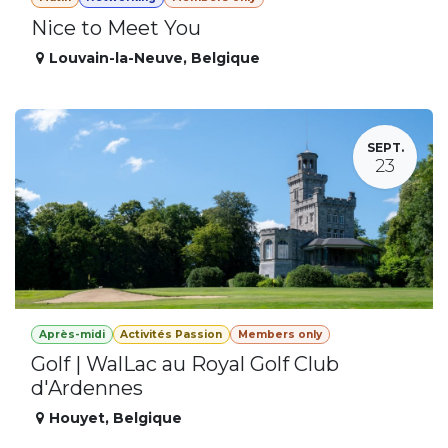
Nice to Meet You
Louvain-la-Neuve
,
Belgique
SEPT.
23
Après-midi
Activités Passion
Members only
Golf | WalLac au Royal Golf Club
d'Ardennes
Houyet
,
Belgique