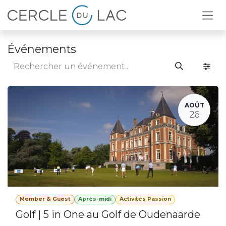
Se rendre au contenu
Événements
AOÛT
26
Member & Guest
Après-midi
Activités Passion
Golf | 5 in One au Golf de Oudenaarde