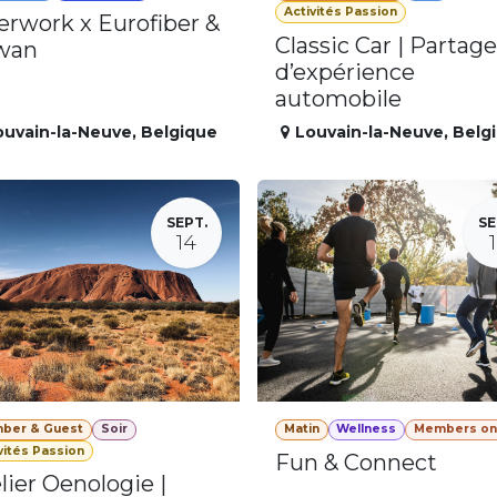
Activités Passion
erwork x Eurofiber &
Classic Car | Partage
wan
d’expérience
automobile
ouvain-la-Neuve
,
Belgique
Louvain-la-Neuve
,
Belg
SEPT.
SE
14
ber & Guest
Soir
Matin
Wellness
Members on
vités Passion
Fun & Connect
lier Oenologie |