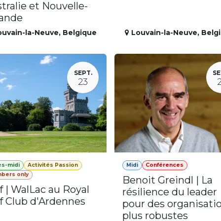
tralie et Nouvelle-
lande
ouvain-la-Neuve
,
Belgique
Louvain-la-Neuve
,
Belg
SEPT.
SE
23
ès-midi
Activités Passion
Midi
Conférences
bers only
Benoit Greindl | La
f | WalLac au Royal
résilience du leader
f Club d'Ardennes
pour des organisati
plus robustes