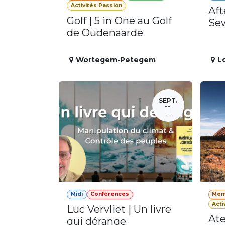
Activités Passion
Aft
Golf | 5 in One au Golf
Se
de Oudenaarde
Wortegem-Petegem
L
SEPT.
11
Midi
Conférences
Mem
Acti
Luc Vervliet | Un livre
Ate
qui dérange