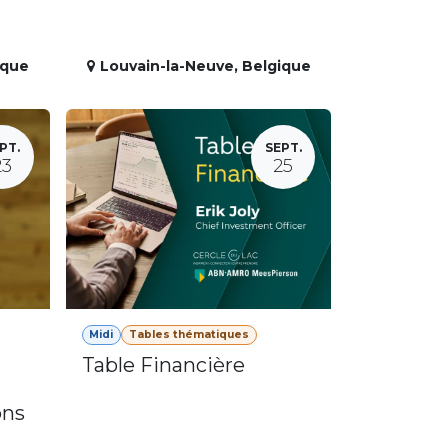
ique
Louvain-la-Neuve
,
Belgique
PT.
SEPT.
23
25
Midi
Tables thématiques
Table Financière
ons