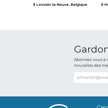
Louvain-la-Neuve
,
Belgique
H
Gardon
Abonnez-vous à n
nouvelles des m
Cer