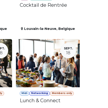
Cocktail de Rentrée
ique
Louvain-la-Neuve
,
Belgique
PT.
SEPT.
18
18
ly
Midi
Networking
Members only
Lunch & Connect