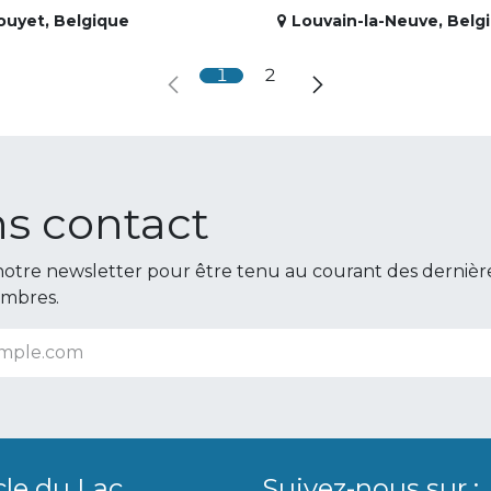
ouyet
,
Belgique
Louvain-la-Neuve
,
Belg
1
2
s contact
otre newsletter pour être tenu au courant des dernièr
embres.
cle du Lac
Suivez-nous sur :