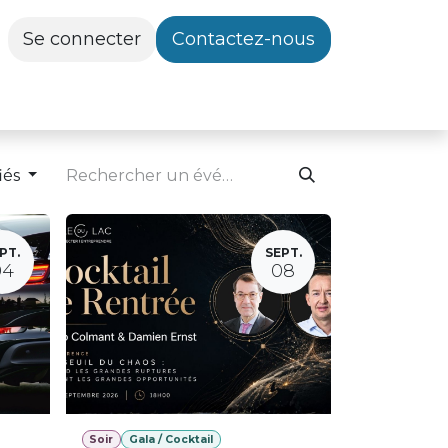
Se connecter
Contactez-nous
iés
PT.
SEPT.
04
08
Soir
Gala / Cocktail