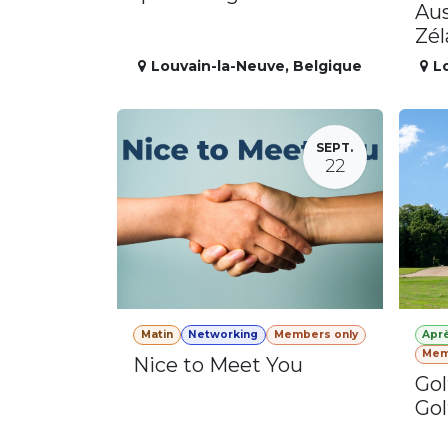
Aus
Zé
Louvain-la-Neuve
,
Belgique
L
SEPT.
22
Matin
Networking
Members only
Apr
Mem
Nice to Meet You
Gol
Gol