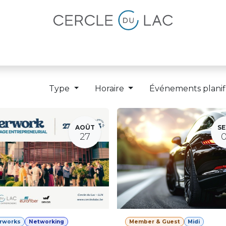
lités
Magazine
Devenir membre
Type
Horaire
Événements planif
AOÛT
SE
27
erworks
Networking
Member & Guest
Midi