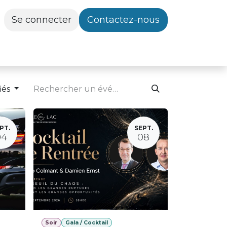
Se connecter
Contactez-nous
iés
PT.
SEPT.
04
08
Soir
Gala / Cocktail