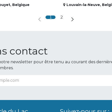
ouyet
,
Belgique
Louvain-la-Neuve
,
Belg
1
2
s contact
otre newsletter pour être tenu au courant des dernièr
embres.
cle du Lac
Suivez-nous sur :