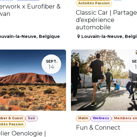
Activités Passion
erwork x Eurofiber &
Classic Car | Partage
wan
d’expérience
automobile
ouvain-la-Neuve
,
Belgique
Louvain-la-Neuve
,
Belg
SEPT.
SE
14
ber & Guest
Soir
Matin
Wellness
Members on
vités Passion
Fun & Connect
lier Oenologie |