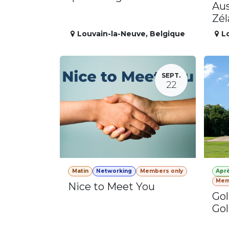
Aus
Zé
Louvain-la-Neuve
,
Belgique
L
SEPT.
22
Matin
Networking
Members only
Apr
Mem
Nice to Meet You
Gol
Gol