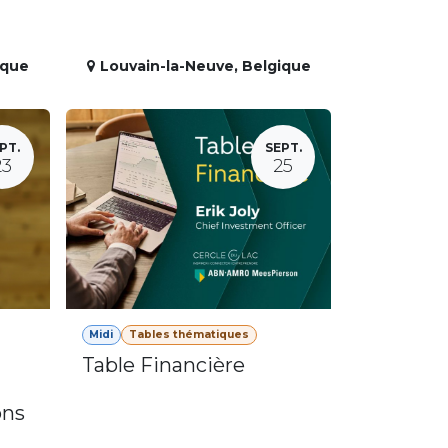
ique
Louvain-la-Neuve
,
Belgique
PT.
SEPT.
23
25
Midi
Tables thématiques
Table Financière
ons