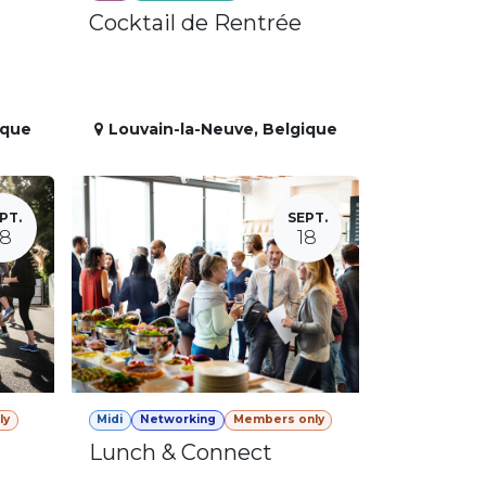
Cocktail de Rentrée
ique
Louvain-la-Neuve
,
Belgique
PT.
SEPT.
18
18
ly
Midi
Networking
Members only
Lunch & Connect