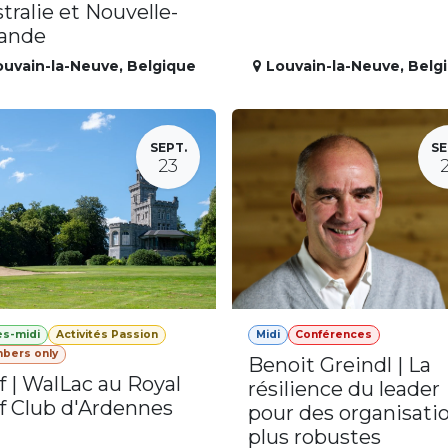
tralie et Nouvelle-
lande
ouvain-la-Neuve
,
Belgique
Louvain-la-Neuve
,
Belg
SEPT.
SE
23
ès-midi
Activités Passion
Midi
Conférences
bers only
Benoit Greindl | La
f | WalLac au Royal
résilience du leader
f Club d'Ardennes
pour des organisati
plus robustes