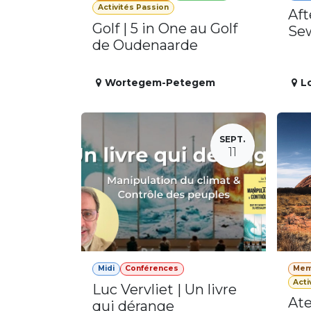
Activités Passion
Aft
Golf | 5 in One au Golf
Se
de Oudenaarde
Wortegem-Petegem
L
SEPT.
11
Midi
Conférences
Mem
Acti
Luc Vervliet | Un livre
Ate
qui dérange