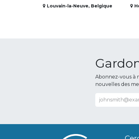
Louvain-la-Neuve
,
Belgique
H
Gardon
Abonnez-vous à n
nouvelles des m
Cer