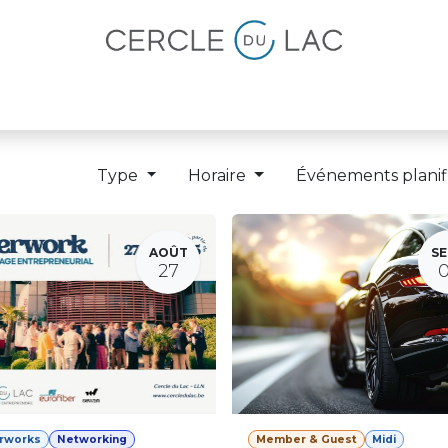
lités
Magazine
Devenir membre
Type
Horaire
Événements planif
AOÛT
SE
27
erworks
Networking
Member & Guest
Midi