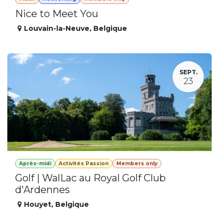
Nice to Meet You
Louvain-la-Neuve
,
Belgique
SEPT.
23
Après-midi
Activités Passion
Members only
Golf | WalLac au Royal Golf Club
d'Ardennes
Houyet
,
Belgique