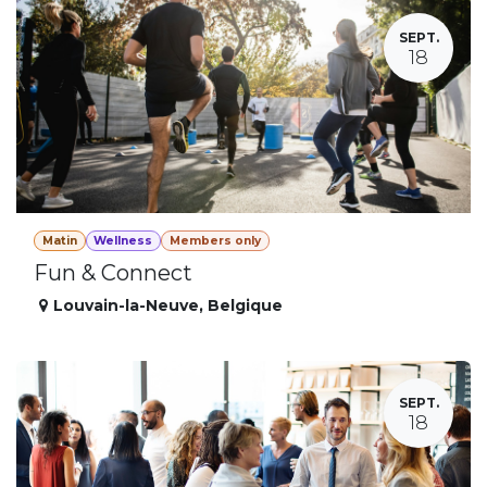
SEPT.
18
Matin
Wellness
Members only
Fun & Connect
Louvain-la-Neuve
,
Belgique
SEPT.
18