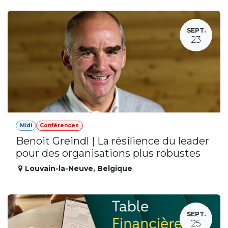
SEPT.
23
Midi
Conférences
Benoit Greindl | La résilience du leader
pour des organisations plus robustes
Louvain-la-Neuve
,
Belgique
SEPT.
25