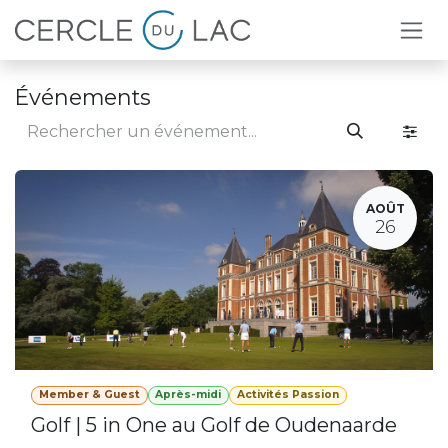
Se rendre au contenu
Événements
AOÛT
26
Member & Guest
Après-midi
Activités Passion
Golf | 5 in One au Golf de Oudenaarde