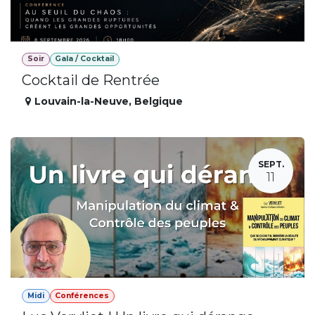
Soir
Gala / Cocktail
Cocktail de Rentrée
Louvain-la-Neuve
,
Belgique
SEPT.
11
Midi
Conférences