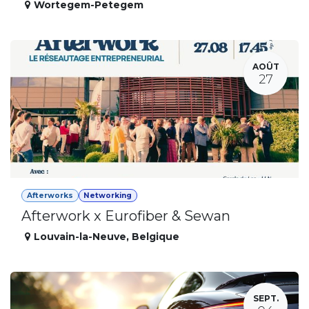
Wortegem-Petegem
AOÛT
27
Afterworks
Networking
Afterwork x Eurofiber & Sewan
Louvain-la-Neuve
,
Belgique
SEPT.