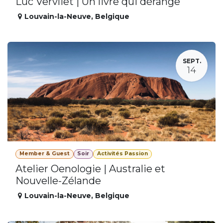
Luc Vervliet | Un livre qui dérange
Louvain-la-Neuve
,
Belgique
SEPT.
14
Member & Guest
Soir
Activités Passion
Atelier Oenologie | Australie et
Nouvelle-Zélande
Louvain-la-Neuve
,
Belgique