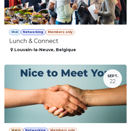
Midi
Networking
Members only
Lunch & Connect
Louvain-la-Neuve
,
Belgique
SEPT.
22
Matin
Networking
Members only