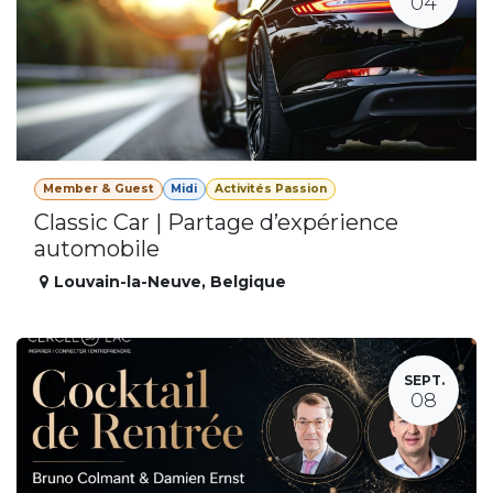
04
Member & Guest
Midi
Activités Passion
Classic Car | Partage d’expérience
automobile
Louvain-la-Neuve
,
Belgique
SEPT.
08