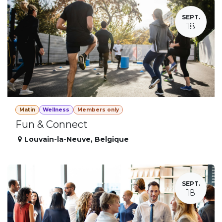
SEPT.
18
Matin
Wellness
Members only
Fun & Connect
Louvain-la-Neuve
,
Belgique
SEPT.
18