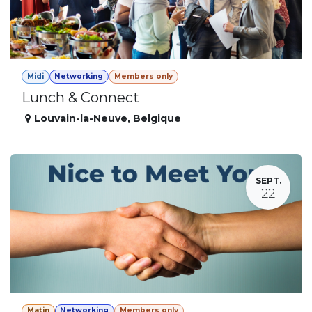
Midi
Networking
Members only
Lunch & Connect
Louvain-la-Neuve
,
Belgique
SEPT.
22
Matin
Networking
Members only