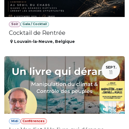
Soir
Gala / Cocktail
Cocktail de Rentrée
Louvain-la-Neuve
,
Belgique
SEPT.
11
Midi
Conférences