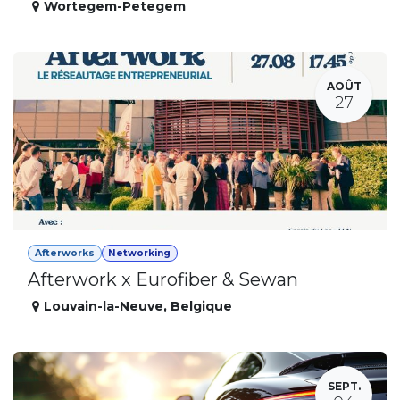
Wortegem-Petegem
AOÛT
27
Afterworks
Networking
Afterwork x Eurofiber & Sewan
Louvain-la-Neuve
,
Belgique
SEPT.