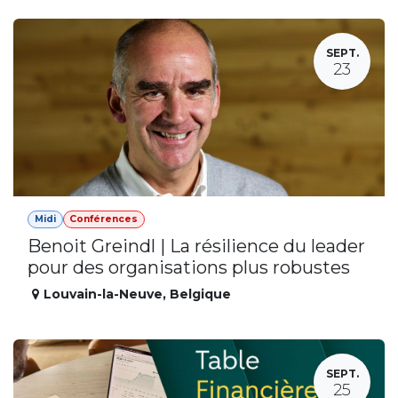
SEPT.
23
Midi
Conférences
Benoit Greindl | La résilience du leader
pour des organisations plus robustes
Louvain-la-Neuve
,
Belgique
SEPT.
25