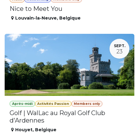
Nice to Meet You
Louvain-la-Neuve
,
Belgique
SEPT.
23
Après-midi
Activités Passion
Members only
Golf | WalLac au Royal Golf Club
d'Ardennes
Houyet
,
Belgique