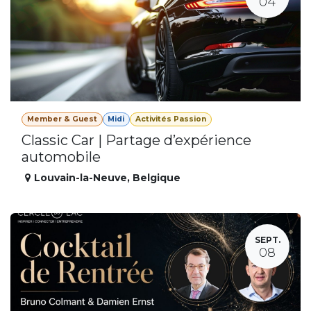
04
Member & Guest
Midi
Activités Passion
Classic Car | Partage d’expérience
automobile
Louvain-la-Neuve
,
Belgique
SEPT.
08