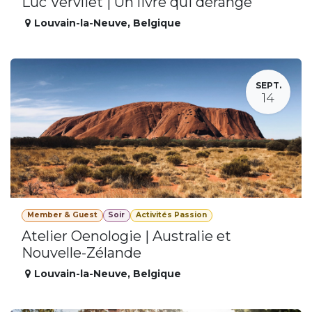
Luc Vervliet | Un livre qui dérange
Louvain-la-Neuve
,
Belgique
SEPT.
14
Member & Guest
Soir
Activités Passion
Atelier Oenologie | Australie et
Nouvelle-Zélande
Louvain-la-Neuve
,
Belgique