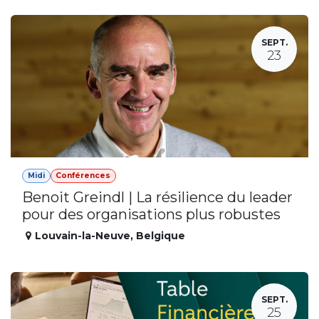
SEPT.
23
Midi
Conférences
Benoit Greindl | La résilience du leader
pour des organisations plus robustes
Louvain-la-Neuve
,
Belgique
SEPT.
25