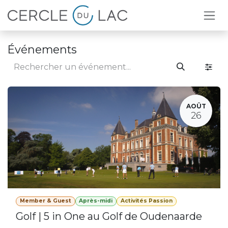
Se rendre au contenu
Événements
AOÛT
26
Member & Guest
Après-midi
Activités Passion
Golf | 5 in One au Golf de Oudenaarde