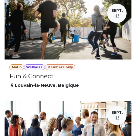
SEPT.
18
Matin
Wellness
Members only
Fun & Connect
Louvain-la-Neuve
,
Belgique
SEPT.
18