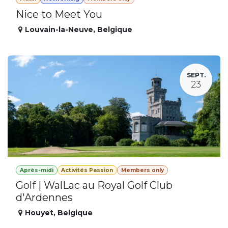
Nice to Meet You
Louvain-la-Neuve
,
Belgique
SEPT.
23
Après-midi
Activités Passion
Members only
Golf | WalLac au Royal Golf Club
d'Ardennes
Houyet
,
Belgique