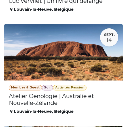
Luc Vervliet | Un livre qui dérange
Louvain-la-Neuve
,
Belgique
SEPT.
14
Member & Guest
Soir
Activités Passion
Atelier Oenologie | Australie et
Nouvelle-Zélande
Louvain-la-Neuve
,
Belgique