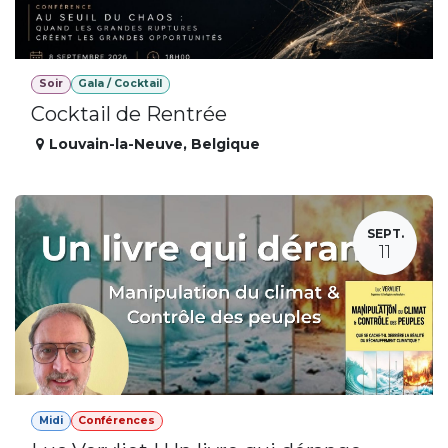
Soir
Gala / Cocktail
Cocktail de Rentrée
Louvain-la-Neuve
,
Belgique
SEPT.
11
Midi
Conférences