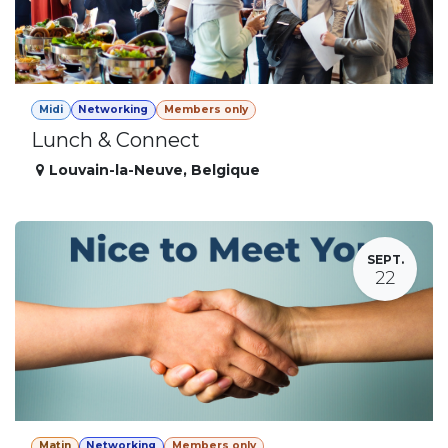
Midi
Networking
Members only
Lunch & Connect
Louvain-la-Neuve
,
Belgique
SEPT.
22
Matin
Networking
Members only