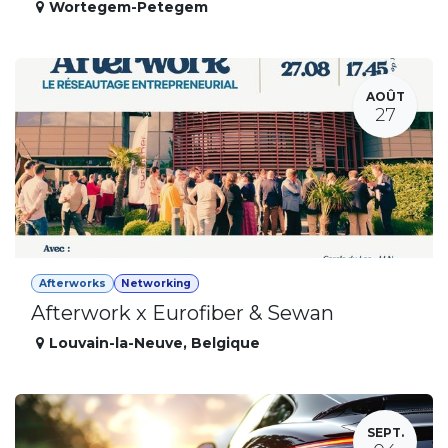
Wortegem-Petegem
AOÛT
27
Afterworks
Networking
Afterwork x Eurofiber & Sewan
Louvain-la-Neuve
,
Belgique
SEPT.