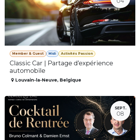
04
Member & Guest
Midi
Activités Passion
Classic Car | Partage d’expérience
automobile
Louvain-la-Neuve
,
Belgique
SEPT.
08